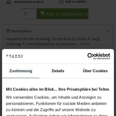
Add to wishlist
Alternatives in stock
Add to
shopping cart
Description
Hauptmerkmale SmallRig 15 mm Rod (2 Stück) 4" lang
befestigt 15 mm kompatible Accessoires...
more
Accessories
2
Accessories and recommendations
Zustimmung
Details
Über Cookies
Consultation
Mit Cookies alles im Blick... Ihre Privatsphäre bei Teltec
Media
Wir verwenden Cookies, um Inhalte und Anzeigen zu
personalisieren, Funktionen für soziale Medien anbieten
zu können und die Zugriffe auf unsere Website zu
Manufacturer & Product Safety Information
analysieren. Außerdem geben wir Informationen zu Ihrer