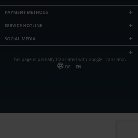
PAYMENT METHODS
SERVICE HOTLINE
SOCIAL MEDIA
This page is partially translated with Google Translator.
DE |
EN
* plus shipping cost
Our offer is addressed to commercial customers, self-employed and
freelancers. The offer is non-binding. Mistakes and changes reserved. All prices
in Euro and plus the legally valid VAT & shipping costs.
*Leasing price at 48 Mon.
*Leasing price at 48 Mon.
PU = Packaging unit
MSRP = manufacturer's suggested retail price