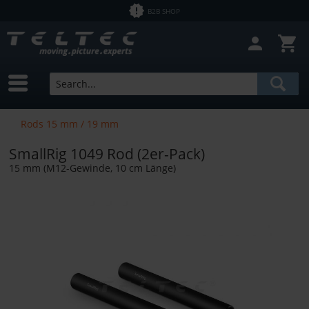
B2B SHOP
Close filter
In Stock
Brands
SmallRig
Price
Rods 15 mm / 19 mm
Bundle Products
SmallRig 1049 Rod (2er-Pack)
from
€0.01
to
€246892.00
15 mm (M12-Gewinde, 10 cm Länge)