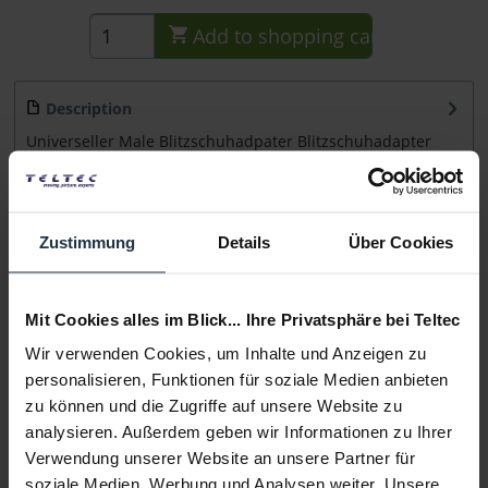
Add to
shopping cart
Description
Universeller Male Blitzschuhadpater Blitzschuhadapter
zum Anbringen von Lichtequipment an Ihrem...
more
Consultation
Zustimmung
Details
Über Cookies
Media
Mit Cookies alles im Blick... Ihre Privatsphäre bei Teltec
Wir verwenden Cookies, um Inhalte und Anzeigen zu
Manufacturer & Product Safety Information
personalisieren, Funktionen für soziale Medien anbieten
Folgende Infos zum Hersteller sind verfübar......
more
zu können und die Zugriffe auf unsere Website zu
analysieren. Außerdem geben wir Informationen zu Ihrer
More articles from +++ Shape +++ look at
Verwendung unserer Website an unsere Partner für
soziale Medien, Werbung und Analysen weiter. Unsere