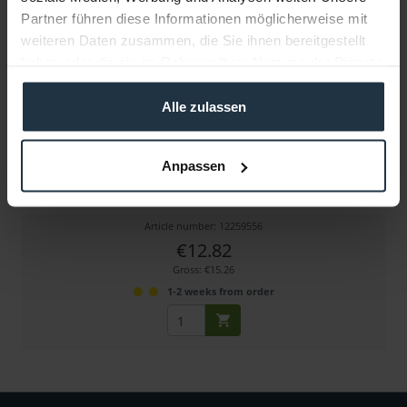
Partner führen diese Informationen möglicherweise mit
weiteren Daten zusammen, die Sie ihnen bereitgestellt
haben oder die sie im Rahmen Ihrer Nutzung der Dienste
gesammelt haben.
Alle zulassen
Shape SCREW14
Anpassen
1/4-20 Schraube
Article number: 12259556
€12.82
Gross: €15.26
1-2 weeks from order