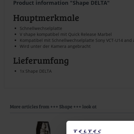
Product information "Shape DELTA"
Hauptmerkmale
Schnellwechselplatte
V shape kompatibel mit Quick Release Marbel
Kompatibel mit Schnellwechselplatte Sony VCT-U14 and 
Wird unter der Kamera angebracht
Lieferumfang
1x Shape DELTA
More articles from +++ Shape +++ look at