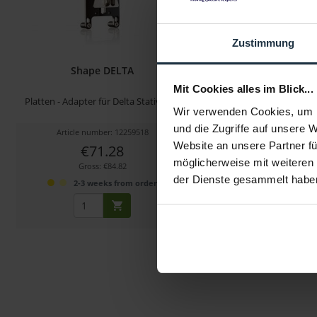
Zustimmung
Shape DELTA
Shape 577Q
Mit Cookies alles im Blick...
Platten - Adapter für Delta Stativkopf
Schnellwechselplatte mit 
Wir verwenden Cookies, um I
fach Libelle
und die Zugriffe auf unsere 
Article number: 12259518
Article number: 122
Website an unsere Partner fü
€71.28
€55.00
möglicherweise mit weiteren
Gross: €84.82
Gross: €65.45
der Dienste gesammelt habe
2-3 weeks from order
immediately fr