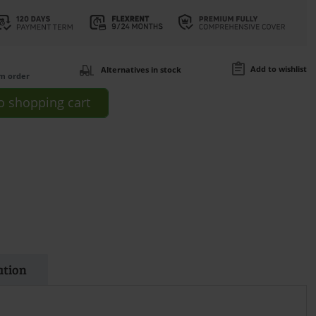
Add to wishlist
Alternatives in stock
om order
o
shopping cart
ation