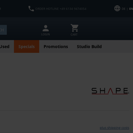
M
ORDER HOTLINE +49 6134 9474054
DE |
EN
CH
LOGIN
CART
Used
Specials
Promotions
Studio Build
plus shipping costs