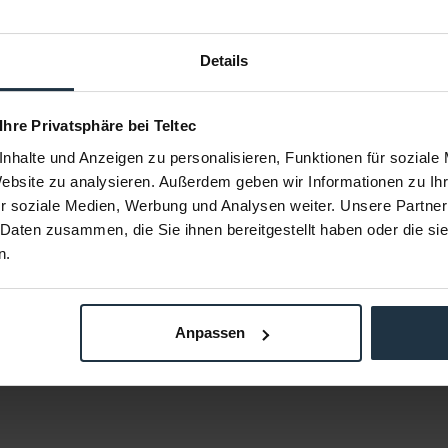
Details
R
Shape C300AP
Sha
 Ihre Privatsphäre bei Teltec
Adapter & 3-
Canon C300 Adapterplatte
Deltaquic
nhalte und Anzeigen zu personalisieren, Funktionen für soziale
Website zu analysieren. Außerdem geben wir Informationen zu I
59519
Article number: 12259523
Arti
r soziale Medien, Werbung und Analysen weiter. Unsere Partner
€84.59
-8%
 Daten zusammen, die Sie ihnen bereitgestellt haben oder die s
Gross: €100.66
n.
om stock
2-3 weeks from order
Anpassen