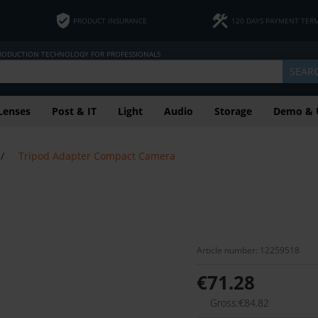
PRODUCT INSURANCE
120 DAYS PAYMENT TER
PRODUCTION TECHNOLOGY FOR PROFESSIONALS
SEAR
Lenses
Post & IT
Light
Audio
Storage
Demo & 
/
Tripod Adapter Compact Camera
Article number: 12259518
€71.28
Gross:€84.82