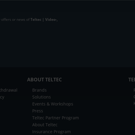
 offers or news of
Teltec | Video-,
ABOUT TELTEC
TE
ithdrawal
Brands
icy
Solutions
Events & Workshops
Press
Teltec Partner Program
About Teltec
Insurance Program