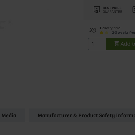
Delivery time:
2-3 weeks fr
Add t
Media
Manufacturer & Product Safety Inform