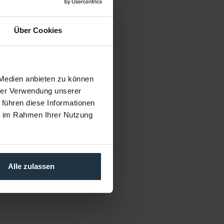
Über Cookies
pe DELTAQUICK
k Schnellwechselsystem
 Medien anbieten zu können
hrer Verwendung unserer
cle number: 12259516
 führen diese Informationen
€169.00
ie im Rahmen Ihrer Nutzung
Gross: €201.11
1-2 weeks from order
Alle zulassen