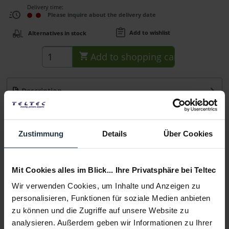
Delivery time:
Please inquire about the delivery date
Add to wishlist
Alternatives in stock
Add to
shopping cart
Description
Gewicht: 1,18 kg Empfohlen für Fluidkopf, Stativ bzw.
Pedestal: Stativ DA 100 K mit Spinne...
more
Zustimmung
Details
Über Cookies
Consultation
Mit Cookies alles im Blick... Ihre Privatsphäre bei Teltec
Media
Wir verwenden Cookies, um Inhalte und Anzeigen zu
personalisieren, Funktionen für soziale Medien anbieten
Manufacturer & Product Safety Information
zu können und die Zugriffe auf unsere Website zu
Folgende Infos zum Hersteller sind verfübar......
more
analysieren. Außerdem geben wir Informationen zu Ihrer