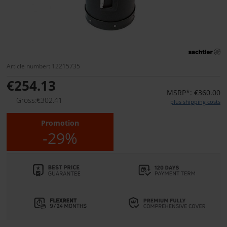
Article number: 12215735
€254.13
MSRP*: €360.00
Gross:€302.41
plus shipping costs
Promotion
-29%