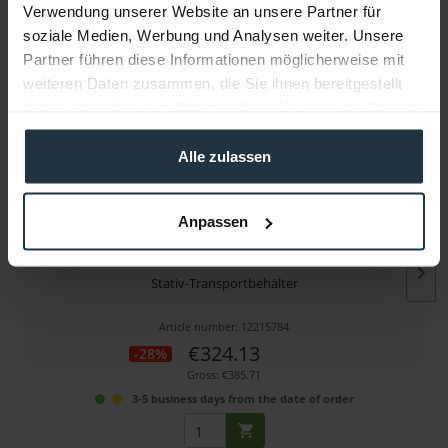
Verwendung unserer Website an unsere Partner für
soziale Medien, Werbung und Analysen weiter. Unsere
More articles from +++ Sachtler +++ look at
Partner führen diese Informationen möglicherweise mit
weiteren Daten zusammen, die Sie ihnen bereitgestellt
haben oder die sie im Rahmen Ihrer Nutzung der Dienste
gesammelt haben.
Alle zulassen
Anpassen
Sachtler Futteral 25
Stativ-Transportbehälter
Article number: 12215784
€324.13
-28%
Gross: €385.71
3-5 business days from the date of order