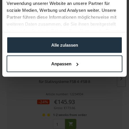
Verwendung unserer Website an unsere Partner für
soziale Medien, Werbung und Analysen weiter. Unsere
More articles from +++ Sachtler +++ look at
Partner führen diese Informationen möglicherweise mit
weiteren Daten zusammen, die Sie ihnen bereitgestellt
haben oder die sie im Rahmen Ihrer Nutzung der Dienste
gesammelt haben.
Alle zulassen
Anpassen
Sachtler Polstertasche DV 75 S
für Stativsysteme FSB 4 -FSB 8
Article number: 12234934
€145.93
-24%
Gross: €173.66
1-2 weeks from order