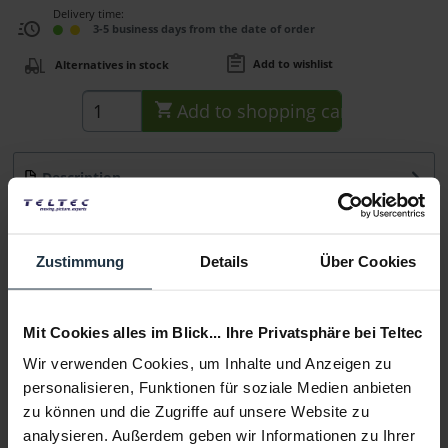
Delivery time:
3-5 business days from the date of order
Add to wishlist
Alternatives in stock
Add to
shopping cart
Description
Gewicht: 4,24 kg Empfohlen für Fluidkopf, Stativ bzw.
Pedestal: DV 8/100, DV 12, DV 15,...
more
Zustimmung
Details
Über Cookies
Consultation
Mit Cookies alles im Blick... Ihre Privatsphäre bei Teltec
Media
Wir verwenden Cookies, um Inhalte und Anzeigen zu
personalisieren, Funktionen für soziale Medien anbieten
Manufacturer & Product Safety Information
zu können und die Zugriffe auf unsere Website zu
Folgende Infos zum Hersteller sind verfübar......
more
analysieren. Außerdem geben wir Informationen zu Ihrer