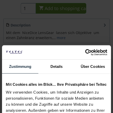
Add to
shopping cart
Description
Mit dem NiceDice LensGear lassen sich Objektive um
einen Zahnkranz erweitern,...
more
Accessories
2
Accessories and recommendations
Zustimmung
Details
Über Cookies
Consultation
Mit Cookies alles im Blick... Ihre Privatsphäre bei Teltec
Media
Wir verwenden Cookies, um Inhalte und Anzeigen zu
personalisieren, Funktionen für soziale Medien anbieten
Manufacturer & Product Safety Information
zu können und die Zugriffe auf unsere Website zu
Folgende Infos zum Hersteller sind verfübar......
more
analysieren. Außerdem geben wir Informationen zu Ihrer