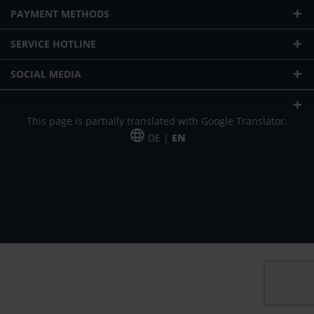
PAYMENT METHODS
SERVICE HOTLINE
SOCIAL MEDIA
This page is partially translated with Google Translator.
DE |
EN
* plus shipping cost
Our offer is addressed to commercial customers, self-employed and
freelancers. The offer is non-binding. Mistakes and changes reserved. All prices
in Euro and plus the legally valid VAT & shipping costs.
*Leasing price at 48 Mon.
*Leasing price at 48 Mon.
PU = Packaging unit
MSRP = manufacturer's suggested retail price