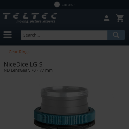
B2B SHOP
Close filter
In Stock
Brands
NiceDice
Price
Gear Rings
NiceDice LG-S
from
€1.50
to
€32900.00
ND LensGear, 70 - 77 mm