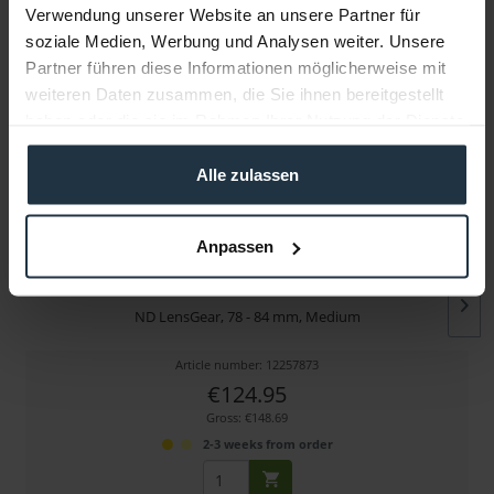
Verwendung unserer Website an unsere Partner für
soziale Medien, Werbung und Analysen weiter. Unsere
More articles from +++ NiceDice +++ look at
Partner führen diese Informationen möglicherweise mit
weiteren Daten zusammen, die Sie ihnen bereitgestellt
haben oder die sie im Rahmen Ihrer Nutzung der Dienste
gesammelt haben.
Alle zulassen
Anpassen
NiceDice LG-M
ND LensGear, 78 - 84 mm, Medium
Article number: 12257873
€124.95
Gross: €148.69
2-3 weeks from order