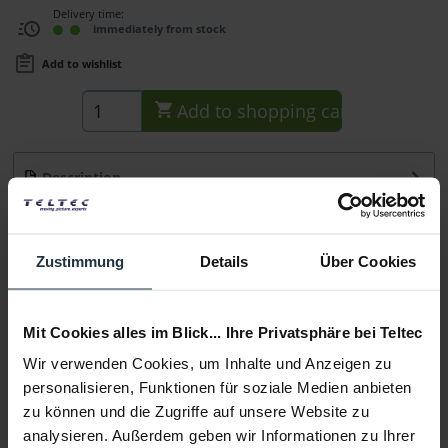
Delivery time:
immediately from stock
Add to wishlist
Add to
shopping cart
Description
Zur Anbringung an den NiceDice LensGear passend für:
small, medium, large
more
Zustimmung
Details
Über Cookies
Consultation
Mit Cookies alles im Blick... Ihre Privatsphäre bei Teltec
Media
Wir verwenden Cookies, um Inhalte und Anzeigen zu
personalisieren, Funktionen für soziale Medien anbieten
Manufacturer & Product Safety Information
zu können und die Zugriffe auf unsere Website zu
Folgende Infos zum Hersteller sind verfübar......
more
analysieren. Außerdem geben wir Informationen zu Ihrer