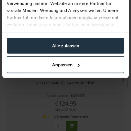
Verwendung unserer Website an unsere Partner für
soziale Medien, Werbung und Analysen weiter. Unsere
More articles from +++ NiceDice +++ look at
Partner führen diese Informationen möglicherweise mit
weiteren Daten zusammen, die Sie ihnen bereitgestellt
haben oder die sie im Rahmen Ihrer Nutzung der Dienste
gesammelt haben.
Alle zulassen
Anpassen
NiceDice LG-M
ND LensGear, 78 - 84 mm, Medium
Article number: 12257873
€124.95
Gross: €148.69
2-3 weeks from order