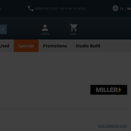
M
ORDER HOTLINE +49 6134 9474054
DE |
EN
CH
LOGIN
CART
Used
Specials
Promotions
Studio Build
plus shipping costs