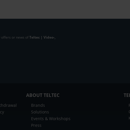
 offers or news of
Teltec | Video-,
ABOUT TELTEC
TE
ithdrawal
Brands
icy
Solutions
Events & Workshops
Press