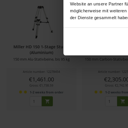
Website an unsere Partner fü
möglicherweise mit weiteren
der Dienste gesammelt habe
Miller HD 150 1-Stage Studio
Miller HD 150 2-Stag
(Aluminium)
150 mm Alu-Stativbeine, bis 95 kg
150 mm Carbon-Stativbein
Article number: 12278454
Article number: 122
€1,461.00
€2,305.0
Gross: €1,738.59
Gross: €2,742.9
1-2 weeks from order
1-2 weeks fro