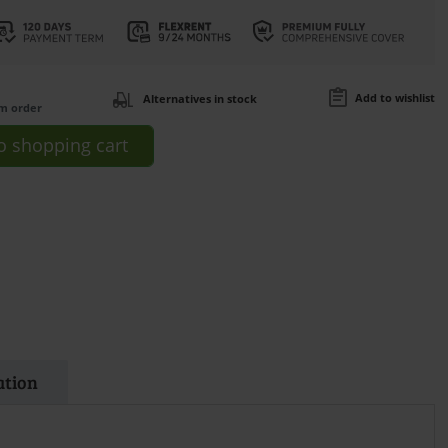
Add to wishlist
Alternatives in stock
om order
o
shopping cart
ation