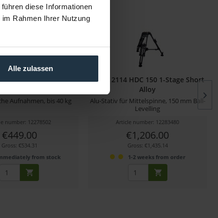
 führen diese Informationen
ie im Rahmen Ihrer Nutzung
Alle zulassen
ller 150 Hi Hat
Miller 2114 HDC 150 1-Stage Short
Alloy
ache Aufnahmen, bis 40 kg
Alu-Stativ für Mittelspinne, 150 mm Ball-
Levelling
cle number: 12278502
Article number: 12283480
€449.00
€1,206.00
Gross: €534.31
Gross: €1,435.14
mmediately from stock
1-2 weeks from order