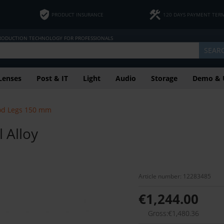
PRODUCT INSURANCE
120 DAYS PAYMENT TER
PRODUCTION TECHNOLOGY FOR PROFESSIONALS
SEAR
Lenses
Post & IT
Light
Audio
Storage
Demo & 
od Legs 150 mm
 Alloy
Article number: 12283485
€1,244.00
Gross:€1,480.36