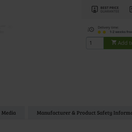
Delivery time:
1-2 weeks fr
Add t
Media
Manufacturer & Product Safety Inform