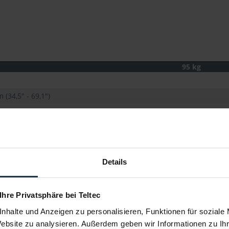
95 kg
(34,5" - 69,1")
6")
evelling
Rotary Lock
Details
 Ihre Privatsphäre bei Teltec
nhalte und Anzeigen zu personalisieren, Funktionen für soziale
Website zu analysieren. Außerdem geben wir Informationen zu I