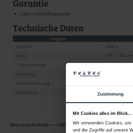
Garantie
3 Jahre Herstellergarantie
Technische Daten
Traglast
Gewicht
6200 g
Höhe
876 - 1754 mm 
Transporthöhe
1030 mm (40,
Mounting
150 mm Ball-L
Beinerweiterung
1-Stage
Verschluss
Quick Action 
Zustimmung
Mit Cookies alles im Blick...
Wir verwenden Cookies, um I
More articles from +++ Miller +++ look at
und die Zugriffe auf unsere 