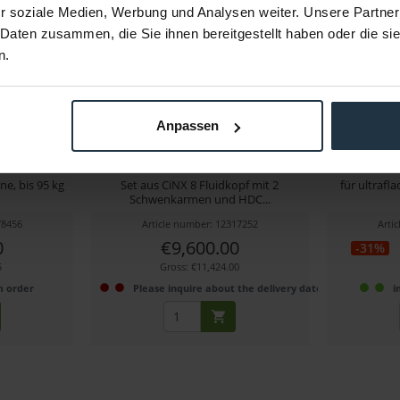
r soziale Medien, Werbung und Analysen weiter. Unsere Partner
 Daten zusammen, die Sie ihnen bereitgestellt haben oder die s
n.
Anpassen
e (Carbon)
Miller 2094 CiNX 8 HDC 150 1-Stg
Mi
Alloy G Tripod...
e, bis 95 kg
Set aus CiNX 8 Fluidkopf mit 2
für ultrafl
Schwenkarmen und HDC...
78456
Article number: 12317252
Arti
0
€9,600.00
-31%
5
Gross: €11,424.00
m order
Please inquire about the delivery date
i