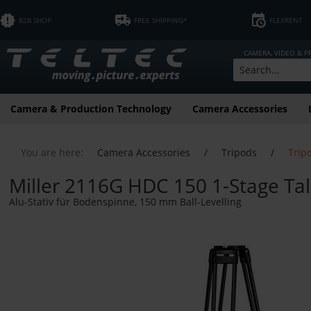
B2B SHOP
FREE SHIPPING*
FLEXRENT
CAMERA, VIDEO & 
Camera & Production Technology
Camera Accessories
You are here:
Camera Accessories
/
Tripods
/
Trip
Miller 2116G HDC 150 1-Stage Tall
Alu-Stativ für Bodenspinne, 150 mm Ball-Levelling