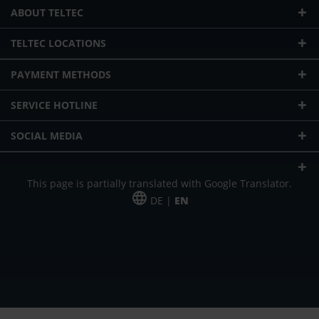
ABOUT TELTEC
TELTEC LOCATIONS
PAYMENT METHODS
SERVICE HOTLINE
SOCIAL MEDIA
This page is partially translated with Google Translator.
DE |
EN
* plus shipping cost
Our offer is addressed to commercial customers, self-employed and
freelancers. The offer is non-binding. Mistakes and changes reserved. All prices
in Euro and plus the legally valid VAT & shipping costs.
*Leasing price at 48 Mon.
*Leasing price at 48 Mon.
PU = Packaging unit
MSRP = manufacturer's suggested retail price