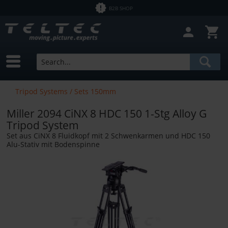
B2B SHOP
Close filter
In Stock
Brands
Miller
Price
Tripod Systems / Sets 150mm
Miller 2094 CiNX 8 HDC 150 1-Stg Alloy G
from
€1.43
to
€12758.00
Tripod System
Set aus CiNX 8 Fluidkopf mit 2 Schwenkarmen und HDC 150
Alu-Stativ mit Bodenspinne