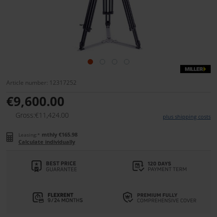
Article number: 12317252
€9,600.00
Gross:€11,424.00
plus shipping costs
mthly €165.98
Leasing:*
Calculate individually