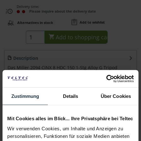
Delivery time:
Please inquire about the delivery date
Add to wishlist
Alternatives in stock
Add to
shopping cart
Description
Das Miller 2094 CiNX 8 HDC 150 1-Stg Alloy G Tripod
System ist ein Set aus CiNX 8 Fluidkopf...
more
Accessories
1
Zustimmung
Details
Über Cookies
Accessories and recommendations
Consultation
Mit Cookies alles im Blick... Ihre Privatsphäre bei Teltec
Wir verwenden Cookies, um Inhalte und Anzeigen zu
Media
personalisieren, Funktionen für soziale Medien anbieten