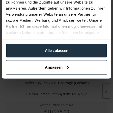
zu können und die Zugriffe auf unsere Website zu
analysieren. Außerdem geben wir Informationen zu Ihrer
Manufacturer & Product Safety Information
Verwendung unserer Website an unsere Partner für
Folgende Infos zum Hersteller sind verfübar......
more
soziale Medien, Werbung und Analysen weiter. Unsere
Partner führen diese Informationen möglicherweise mit
weiteren Daten zusammen, die Sie ihnen bereitgestellt
More articles from +++ Miller +++ look at
haben oder die sie im Rahmen Ihrer Nutzung der Dienste
gesammelt haben.
Alle zulassen
Anpassen
Miller Skyline 70 HD 2-Stage (Carbon)
150 mm Carbon-Stativsystem, 4,5-37,5 kg
Article number: 12278378
€10,276.00