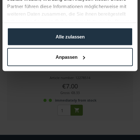
Partner führen diese Informationen möglicherweise mit
weiteren Daten zusammen, die Sie ihnen bereitgestellt
haben oder die sie im Rahmen Ihrer Nutzung der Dienste
gesammelt haben.
Alle zulassen
Miller 3/8"-Kameraschraube
Anpassen
für Miller Kameraplatten
Article number: 12278514
€7.00
Gross: €8.33
immediately from stock