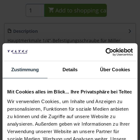
Add to
shopping cart
Description
Hauptmerkmale 1/4"-Befestigungsschraube für Miller
Kameraplatten Lieferumfang 1x Miller...
more
Consultation
Zustimmung
Details
Über Cookies
Media
Mit Cookies alles im Blick... Ihre Privatsphäre bei Teltec
Wir verwenden Cookies, um Inhalte und Anzeigen zu
Manufacturer & Product Safety Information
personalisieren, Funktionen für soziale Medien anbieten
Folgende Infos zum Hersteller sind verfübar......
more
zu können und die Zugriffe auf unsere Website zu
analysieren. Außerdem geben wir Informationen zu Ihrer
More articles from +++ Miller +++ look at
Verwendung unserer Website an unsere Partner für
soziale Medien, Werbung und Analysen weiter. Unsere