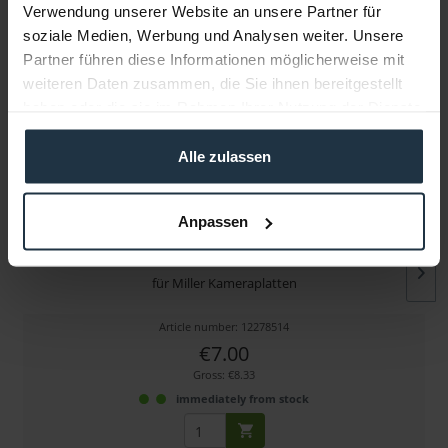
Verwendung unserer Website an unsere Partner für
soziale Medien, Werbung und Analysen weiter. Unsere
More articles from +++ Miller +++ look at
Partner führen diese Informationen möglicherweise mit
weiteren Daten zusammen, die Sie ihnen bereitgestellt
haben oder die sie im Rahmen Ihrer Nutzung der Dienste
gesammelt haben.
Alle zulassen
Anpassen
Miller 3/8"-Kameraschraube
für Miller Kameraplatten
Article number: 12278514
€7.00
Gross: €8.33
immediately from stock