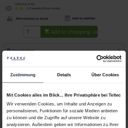
Delivery time:
1-2 weeks from order
Add to wishlist
Alternatives in stock
Add to
shopping cart
Description
Hauptmerkmale 1/4"-Befestigungsschraube für Miller
Kameraplatten mit zusätzlichem Pin für...
more
Zustimmung
Details
Über Cookies
Consultation
Mit Cookies alles im Blick... Ihre Privatsphäre bei Teltec
Media
Wir verwenden Cookies, um Inhalte und Anzeigen zu
personalisieren, Funktionen für soziale Medien anbieten
Manufacturer & Product Safety Information
zu können und die Zugriffe auf unsere Website zu
Folgende Infos zum Hersteller sind verfübar......
more
analysieren. Außerdem geben wir Informationen zu Ihrer