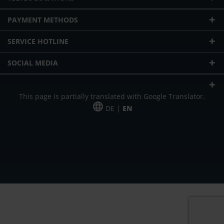
PAYMENT METHODS
SERVICE HOTLINE
SOCIAL MEDIA
This page is partially translated with Google Translator.
DE |
EN
* plus shipping cost
Our offer is addressed to commercial customers, self-employed and
freelancers. The offer is non-binding. Mistakes and changes reserved. All prices
in Euro and plus the legally valid VAT & shipping costs.
*Leasing price at 48 Mon.
*Leasing price at 48 Mon.
PU = Packaging unit
MSRP = manufacturer's suggested retail price