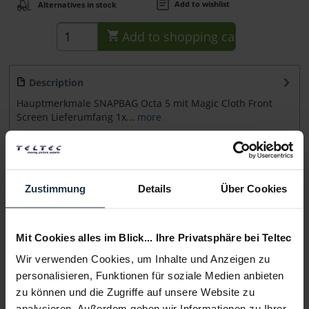
Add to wishlist
Alternatives in stock
Add to
shopping cart
Description
Hauptmerkmale SNAPBAG Octa 5 mit Magic Cloth Front
Screen Lieferumfang 1x...
more
Accessories
1
Accessories and recommendations
Zustimmung
Details
Über Cookies
Consultation
Mit Cookies alles im Blick... Ihre Privatsphäre bei Teltec
Media
Wir verwenden Cookies, um Inhalte und Anzeigen zu
personalisieren, Funktionen für soziale Medien anbieten
zu können und die Zugriffe auf unsere Website zu
Manufacturer & Product Safety Information
analysieren. Außerdem geben wir Informationen zu Ihrer