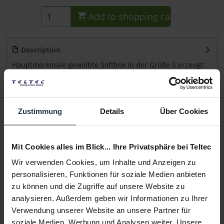
Add to
shopping cart
Description
Hauptmerkmale gewölbte Softbox in der Größe S erzeugt
sehr weiches Licht passend für ARRI...
more
Consultation
Zustimmung
Details
Über Cookies
Media
Mit Cookies alles im Blick... Ihre Privatsphäre bei Teltec
Wir verwenden Cookies, um Inhalte und Anzeigen zu
Manufacturer & Product Safety Information
personalisieren, Funktionen für soziale Medien anbieten
Folgende Infos zum Hersteller sind verfübar......
more
zu können und die Zugriffe auf unsere Website zu
analysieren. Außerdem geben wir Informationen zu Ihrer
More articles from +++ DoPchoice +++ look at
Verwendung unserer Website an unsere Partner für
soziale Medien, Werbung und Analysen weiter. Unsere