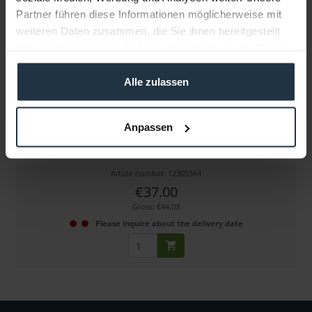
Partner führen diese Informationen möglicherweise mit
weiteren Daten zusammen, die Sie ihnen bereitgestellt
haben oder die sie im Rahmen Ihrer Nutzung der Dienste
gesammelt haben.
Alle zulassen
DoPchoice SBM11-SH Frontscreen Half für SNAPBAG
Anpassen
für 1x1 Softboxen
Article number: 12305564
€37.00
Gross: €44.03
Please inquire about the delivery date