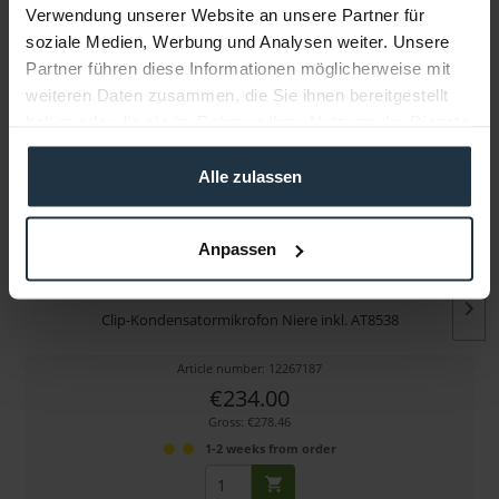
Verwendung unserer Website an unsere Partner für
soziale Medien, Werbung und Analysen weiter. Unsere
More articles from +++ Audio Technica +++ look at
Partner führen diese Informationen möglicherweise mit
weiteren Daten zusammen, die Sie ihnen bereitgestellt
haben oder die sie im Rahmen Ihrer Nutzung der Dienste
gesammelt haben.
Alle zulassen
Anpassen
Audio Technica AT831R
Clip-Kondensatormikrofon Niere inkl. AT8538
Article number: 12267187
€234.00
Gross: €278.46
1-2 weeks from order