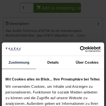
Add to
shopping cart
Description
Das Audio Technica AT875R ist ein Kondensator-
Richtrohrmikrofon. Das AT875 Mikrofon ist...
more
Accessories
10
Accessories and recommendations
Zustimmung
Details
Über Cookies
Consultation
Mit Cookies alles im Blick... Ihre Privatsphäre bei Teltec
Media
Wir verwenden Cookies, um Inhalte und Anzeigen zu
personalisieren, Funktionen für soziale Medien anbieten
Manufacturer & Product Safety Information
zu können und die Zugriffe auf unsere Website zu
Folgende Infos zum Hersteller sind verfübar......
more
analysieren. Außerdem geben wir Informationen zu Ihrer