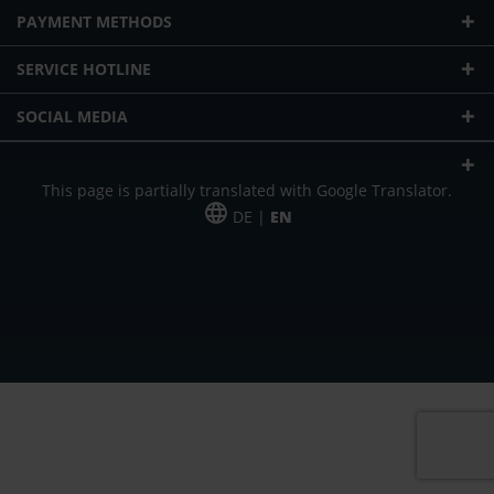
PAYMENT METHODS
SERVICE HOTLINE
SOCIAL MEDIA
This page is partially translated with Google Translator.
DE |
EN
* plus shipping cost
Our offer is addressed to commercial customers, self-employed and
freelancers. The offer is non-binding. Mistakes and changes reserved. All prices
in Euro and plus the legally valid VAT & shipping costs.
*Leasing price at 48 Mon.
*Leasing price at 48 Mon.
PU = Packaging unit
MSRP = manufacturer's suggested retail price