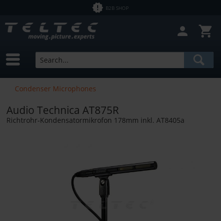
B2B SHOP
Close filter
In Stock
Brands
Radius Windshields
Price
Condenser Microphones
Audio Technica AT875R
from
€6.88
to
€1116.81
Richtrohr-Kondensatormikrofon 178mm inkl. AT8405a