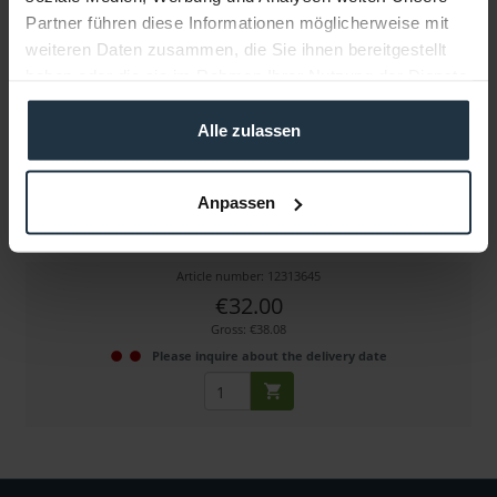
Partner führen diese Informationen möglicherweise mit
weiteren Daten zusammen, die Sie ihnen bereitgestellt
haben oder die sie im Rahmen Ihrer Nutzung der Dienste
gesammelt haben.
Alle zulassen
Astera Y-Kabel für RuntimeExtender
Anpassen
ermöglicht Betrieb von Astera Leuchten wie...
Article number: 12313645
€32.00
Gross: €38.08
Please inquire about the delivery date