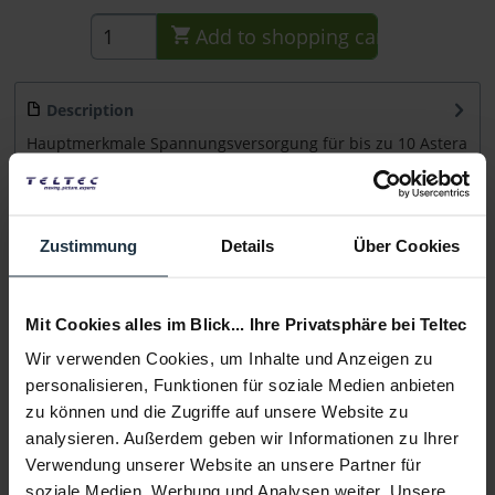
Add to
shopping cart
Description
Hauptmerkmale Spannungsversorgung für bis zu 10 Astera
AX1 AC (PowerCON True1)...
more
Consultation
Zustimmung
Details
Über Cookies
Media
Mit Cookies alles im Blick... Ihre Privatsphäre bei Teltec
Wir verwenden Cookies, um Inhalte und Anzeigen zu
Manufacturer & Product Safety Information
personalisieren, Funktionen für soziale Medien anbieten
Folgende Infos zum Hersteller sind verfübar......
more
zu können und die Zugriffe auf unsere Website zu
analysieren. Außerdem geben wir Informationen zu Ihrer
More articles from +++ Astera +++ look at
Verwendung unserer Website an unsere Partner für
soziale Medien, Werbung und Analysen weiter. Unsere