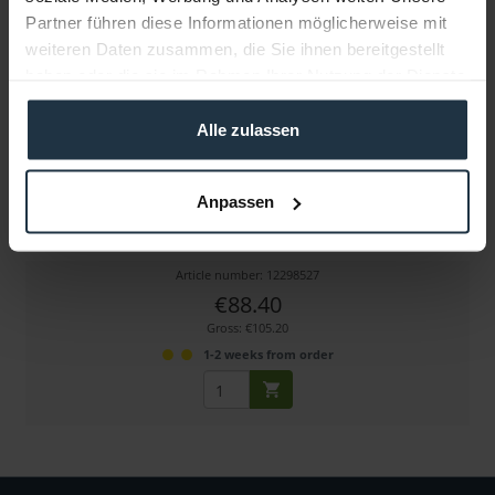
Partner führen diese Informationen möglicherweise mit
weiteren Daten zusammen, die Sie ihnen bereitgestellt
haben oder die sie im Rahmen Ihrer Nutzung der Dienste
gesammelt haben.
Alle zulassen
Astera PWB-CAB-5 Strom-/Datenkabel
Anpassen
8er Set für PB15 PixelBrick, Länge 5 m
Article number: 12298527
€88.40
Gross: €105.20
1-2 weeks from order