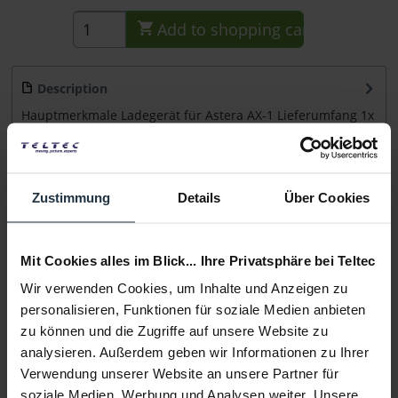
Add to
shopping cart
Description
Hauptmerkmale Ladegerät für Astera AX-1 Lieferumfang 1x
Astera AX1-CHR
more
Consultation
Zustimmung
Details
Über Cookies
Media
Mit Cookies alles im Blick... Ihre Privatsphäre bei Teltec
Wir verwenden Cookies, um Inhalte und Anzeigen zu
Manufacturer & Product Safety Information
personalisieren, Funktionen für soziale Medien anbieten
Folgende Infos zum Hersteller sind verfübar......
more
zu können und die Zugriffe auf unsere Website zu
analysieren. Außerdem geben wir Informationen zu Ihrer
More articles from +++ Astera +++ look at
Verwendung unserer Website an unsere Partner für
soziale Medien, Werbung und Analysen weiter. Unsere