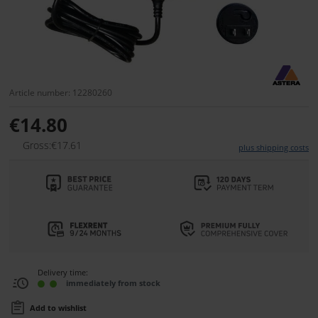
Article number: 12280260
€14.80
Gross:€17.61
plus shipping costs
Delivery time:
immediately from stock
Add to wishlist