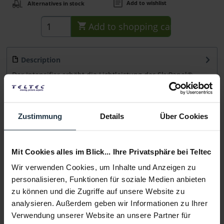
Add to wishlist
Alternatives in stock
Add to
shopping cart
Description
Der Intensifier erhöht die Lichtleistung der SkyPanel®
S120-C um bis zu 50% und erhält...
more
Consultation
Zustimmung
Details
Über Cookies
Media
Mit Cookies alles im Blick... Ihre Privatsphäre bei Teltec
Wir verwenden Cookies, um Inhalte und Anzeigen zu
Manufacturer & Product Safety Information
personalisieren, Funktionen für soziale Medien anbieten
Folgende Infos zum Hersteller sind verfübar......
more
zu können und die Zugriffe auf unsere Website zu
analysieren. Außerdem geben wir Informationen zu Ihrer
Verwendung unserer Website an unsere Partner für
More articles from +++ ARRI +++ look at