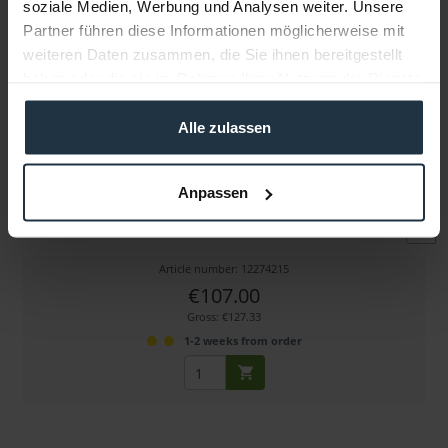
soziale Medien, Werbung und Analysen weiter. Unsere
Partner führen diese Informationen möglicherweise mit
weiteren Daten zusammen, die Sie ihnen bereitgestellt
haben oder die sie im Rahmen Ihrer Nutzung der Dienste
gesammelt haben.
Alle zulassen
ARRI L2.0003345 Standard Diffusor S60
Anpassen
Standard Diffusion S60
Article number: 12274215
€107.00
Gross: €127.33
1-2 weeks from order