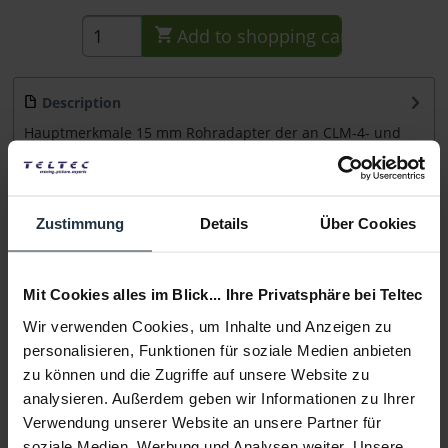
Add to
shopping cart
Description
Hauptmerkmale 15 mm Rohradapter der an CLM-4- und
cforce plus-Motoren befestigt wird...
more
Consultation
Zustimmung
Details
Über Cookies
Media
Mit Cookies alles im Blick... Ihre Privatsphäre bei Teltec
Wir verwenden Cookies, um Inhalte und Anzeigen zu
Manufacturer & Product Safety Information
personalisieren, Funktionen für soziale Medien anbieten
Folgende Infos zum Hersteller sind verfübar......
more
zu können und die Zugriffe auf unsere Website zu
analysieren. Außerdem geben wir Informationen zu Ihrer
More articles from +++ ARRI +++ look at
Verwendung unserer Website an unsere Partner für
soziale Medien, Werbung und Analysen weiter. Unsere