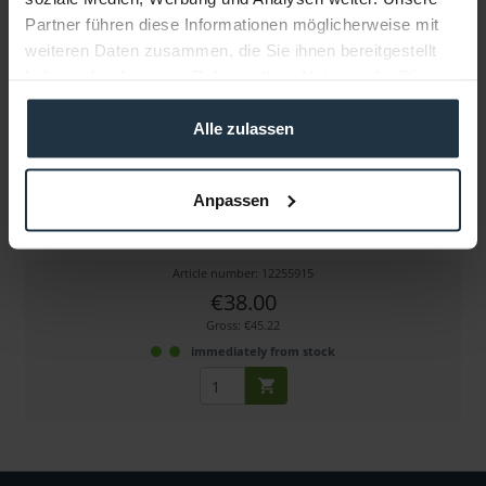
Partner führen diese Informationen möglicherweise mit
weiteren Daten zusammen, die Sie ihnen bereitgestellt
haben oder die sie im Rahmen Ihrer Nutzung der Dienste
gesammelt haben.
Alle zulassen
ARRI K2.66255.0 15mm Reduction Insert f. RMB-3
Anpassen
Reduziereinsatz für 15mm Rohre im RMB-3
Article number: 12255915
€38.00
Gross: €45.22
immediately from stock