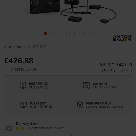
Article number: 12291721
€426.88
MSRP*: €440.00
Gross:€507.99
plus shipping costs
Delivery time:
1-2 weeks from order