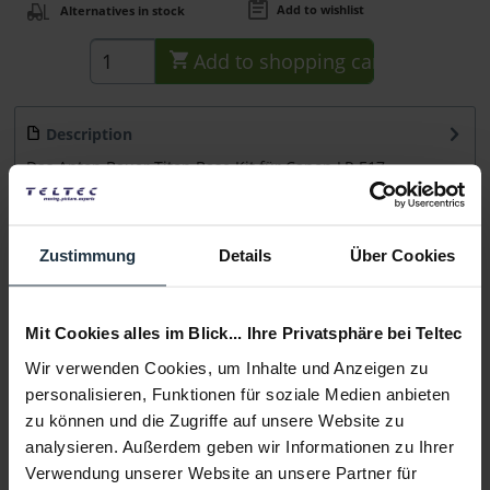
Add to wishlist
Alternatives in stock
Add to
shopping cart
Description
Das Anton Bauer Titon Base Kit für Canon LP-E17
beinhaltet einen 68 Wh Akku , ein P-Tap...
more
Consultation
Zustimmung
Details
Über Cookies
Media
Mit Cookies alles im Blick... Ihre Privatsphäre bei Teltec
Wir verwenden Cookies, um Inhalte und Anzeigen zu
Manufacturer & Product Safety Information
personalisieren, Funktionen für soziale Medien anbieten
Folgende Infos zum Hersteller sind verfübar......
more
zu können und die Zugriffe auf unsere Website zu
analysieren. Außerdem geben wir Informationen zu Ihrer
Verwendung unserer Website an unsere Partner für
More articles from +++ Anton Bauer +++ look at