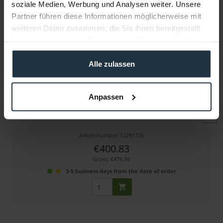
soziale Medien, Werbung und Analysen weiter. Unsere
Partner führen diese Informationen möglicherweise mit
weiteren Daten zusammen, die Sie ihnen bereitgestellt
haben oder die sie im Rahmen Ihrer Nutzung der Dienste
gesammelt haben.
Alle zulassen
Anton Bauer Titon Base Kit für BMPCC
Anpassen
Akku-Kit für Blackmagic Pocket Cinema Camera 4K/6K
Article number: 12291726
€400.83
Gross: €476.99
3-5 business days from the date of order