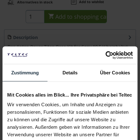
Add to wishlist
Alternatives in stock
Add to
shopping cart
Description
Das Anton Bauer Titon Base Kit für Sony 19,5 V beinhaltet
einen 68 Wh Akku , ein P-Tap...
more
Consultation
Zustimmung
Details
Über Cookies
Media
Mit Cookies alles im Blick... Ihre Privatsphäre bei Teltec
Wir verwenden Cookies, um Inhalte und Anzeigen zu
Manufacturer & Product Safety Information
personalisieren, Funktionen für soziale Medien anbieten
Folgende Infos zum Hersteller sind verfübar......
more
zu können und die Zugriffe auf unsere Website zu
analysieren. Außerdem geben wir Informationen zu Ihrer
Verwendung unserer Website an unsere Partner für
More articles from +++ Anton Bauer +++ look at