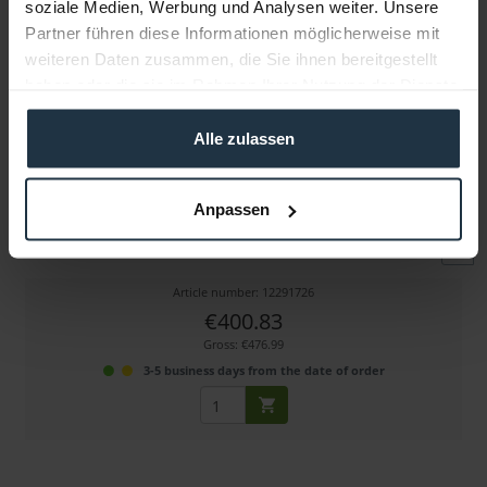
soziale Medien, Werbung und Analysen weiter. Unsere
Partner führen diese Informationen möglicherweise mit
weiteren Daten zusammen, die Sie ihnen bereitgestellt
haben oder die sie im Rahmen Ihrer Nutzung der Dienste
gesammelt haben.
Alle zulassen
Anton Bauer Titon Base Kit für BMPCC
Anpassen
Akku-Kit für Blackmagic Pocket Cinema Camera 4K/6K
Article number: 12291726
€400.83
Gross: €476.99
3-5 business days from the date of order