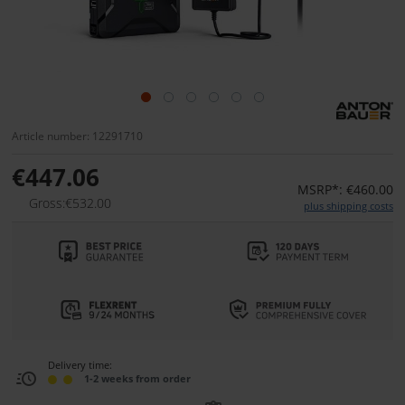
Article number: 12291710
€447.06
MSRP*: €460.00
Gross:€532.00
plus shipping costs
Delivery time:
1-2 weeks from order