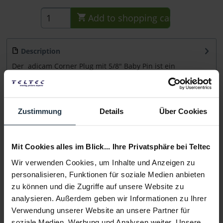
Add to
shopping cart
Description
Der adicam Corner Plug mit 5/8" Baby Pin ist ein
Eckstecker mit 5/8″ (16mm) Baby...
more
Consultation
Zustimmung
Details
Über Cookies
Media
Mit Cookies alles im Blick... Ihre Privatsphäre bei Teltec
Wir verwenden Cookies, um Inhalte und Anzeigen zu
Manufacturer & Product Safety Information
personalisieren, Funktionen für soziale Medien anbieten
Folgende Infos zum Hersteller sind verfübar......
more
zu können und die Zugriffe auf unsere Website zu
analysieren. Außerdem geben wir Informationen zu Ihrer
More articles from +++ adicam +++ look at
Verwendung unserer Website an unsere Partner für
soziale Medien, Werbung und Analysen weiter. Unsere