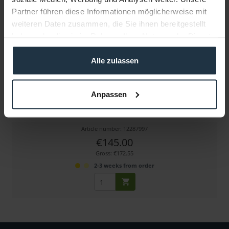
Partner führen diese Informationen möglicherweise mit
weiteren Daten zusammen, die Sie ihnen bereitgestellt
haben oder die sie im Rahmen Ihrer Nutzung der Dienste
gesammelt haben.
Alle zulassen
adicam Accessory Crossbar Long - Set (SKU043)
Anpassen
Zum Montieren von 35mm Rohren/Stativen
Article number: 12287997
€145.00
Gross: €172.55
2-3 weeks from order