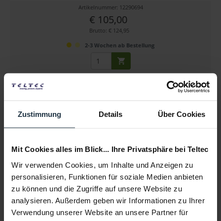
Artikelnummer: 12290694
€ 105,00
Brutto: € 124,95
2-3 Wochen ab Bestellung
Zustimmung
Details
Über Cookies
Mit Cookies alles im Blick... Ihre Privatsphäre bei Teltec
adicam STANDARD (SKU002-09)
Wir verwenden Cookies, um Inhalte und Anzeigen zu
personalisieren, Funktionen für soziale Medien anbieten
Faltbarer Kamerawagen für Lasten bis 200 kg
zu können und die Zugriffe auf unsere Website zu
analysieren. Außerdem geben wir Informationen zu Ihrer
Artikelnummer: 12274086
€ 1.100,00
Verwendung unserer Website an unsere Partner für