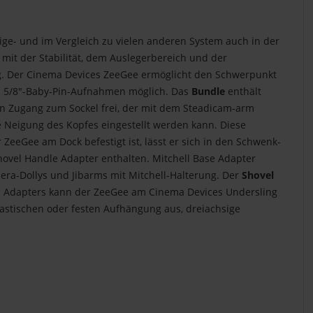
ge- und im Vergleich zu vielen anderen System auch in der
it der Stabilität, dem Auslegerbereich und der
g. Der Cinema Devices ZeeGee ermöglicht den Schwerpunkt
nd 5/8"-Baby-Pin-Aufnahmen möglich. Das
Bundle
enthält
en Zugang zum Sockel frei, der mit dem Steadicam-arm
 Neigung des Kopfes eingestellt werden kann. Diese
ZeeGee am Dock befestigt ist, lässt er sich in den Schwenk-
hovel Handle Adapter enthalten. Mitchell Base Adapter
a-Dollys und Jibarms mit Mitchell-Halterung. Der
Shovel
des Adapters kann der ZeeGee am Cinema Devices Undersling
lastischen oder festen Aufhängung aus, dreiachsige