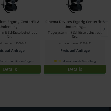
ces Ergorig CenterFit &
Cinema Devices Ergorig CenterFit &
Undersling...
Undersling...
 mit Schlüsselbeinstrebe
Tragesystem mit Schlüsselbeinstrebe
für...
für...
kelnummer: 12309448
Artikelnummer: 12309451
eis auf Anfrage
Preis auf Anfrage
fertermin bitte anfragen
4 Wochen ab Bestellung
Details
Details