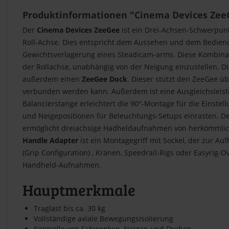
Produktinformationen "Cinema Devices Zee
Der
Cinema Devices ZeeGee
ist ein Drei-Achsen-Schwerpunk
Roll-Achse. Dies entspricht dem Aussehen und dem Bedienu
Gewichtsverlagerung eines Steadicam-arms. Diese Kombinat
der Rollachse, unabhängig von der Neigung einzustellen. 
außerdem einen
ZeeGee Dock
. Dieser stützt den ZeeGee ü
verbunden werden kann. Außerdem ist eine Ausgleichsleist
Balancierstange erleichtert die 90°-Montage für die Einste
und Neigepositionen für Beleuchtungs-Setups einrasten. D
ermöglicht dreiachsige Hadheldaufnahmen von herkömmlich
Handle Adapter
ist ein Montagegriff mit Sockel, der zur 
(Grip Configuration) , Kränen, Speedrail-Rigs oder Easyrig
Handheld-Aufnahmen.
Hauptmerkmale
Traglast bis ca. 30 kg
Vollständige axiale Bewegungsisolierung
Kontrolle von Schwenken, Neigen und Drehen