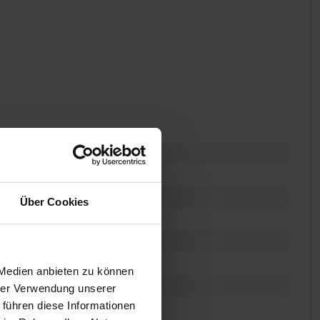
Über Cookies
der beliebigem 5/8" Pin
 Medien anbieten zu können
hrer Verwendung unserer
 führen diese Informationen