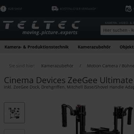
B2B SHOP
KOSTENLOSER VERSAND*
KAMERA-, VIDEO- &
Kamera- & Produktionstechnik
Kamerazubehör
Objekt
Sie sind hier:
Kamerazubehör
/
Motion Camera / Bühn
Cinema Devices ZeeGee Ultimate
inkl. ZeeGee Dock, Drehgriffen, Mitchell Base/Shovel Handle Adap