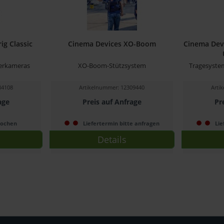
ig Classic
Cinema Devices XO-Boom
Cinema Devi
terkameras
XO-Boom-Stützsystem
Tragesystem
84108
Artikelnummer: 12309440
Arti
age
Preis auf Anfrage
Pr
Wochen
Liefertermin bitte anfragen
Lie
Details