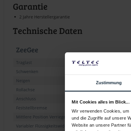
Garantie
2 Jahre Herstellergarantie
Technische Daten
ZeeGee
Traglast
Schwenken
Neigen
Zustimmung
Rollachse
Anschluss
Mit Cookies alles im Blick...
Feststellbremse
Wir verwenden Cookies, um I
Mittlere Position Verriegelungsbolzen
und die Zugriffe auf unsere 
Website an unsere Partner fü
Variabler Flüssigkeitswiderstand und Bremse