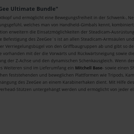
Gee Ultimate Bundle"
tkopf und ermöglicht eine Bewegungsfreiheit in der Schwenk-, Nei
ngsgefühl, welches man von Handheld-Gimbals kennt, kombiniert m
ion erweitern die Einsatzmöglichkeiten der Steadicam-Ausrüstun
Die Befestigung des ZeeGee´s ist an allen Steadicam-Armsäulen u
ber Verriegelungsbügel von den Griffbaugruppen ab und gibt so d
e vorhanden mit der die Vorwärts und Rückwärtsneigung sowie die
llung der Z-Achse und den dynamischen Schenkausgleich. Wenn der 
es Weiteren sind im Lieferumfang
ein
Mitchell Base
- sowie einen S
en feststehenden und beweglichen Plattformen wie Tripods, Kamer
Aufhängung des ZeeGee an einem Karabinerhaken dient. Mit Hilfe 
-Overhead-Stützen untergehängt werden und ermöglicht von jeder e