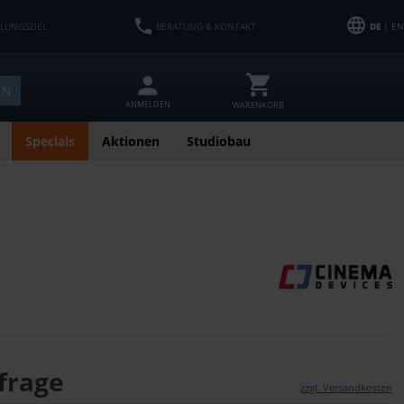
HLUNGSZIEL
BERATUNG & KONTAKT
DE
| EN
EN
ANMELDEN
WARENKORB
Specials
Aktionen
Studiobau
frage
zzgl. Versandkosten