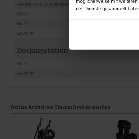
möglicherweise mit weiteren
Gestell- und Schwenkbasis
der Dienste gesammelt habe
Griffe
Maße
Gewicht
Dockingstation
Maße
Gewicht
Weitere Artikel von Cinema Devices ansehen