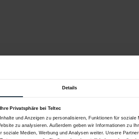
bis zu 30 kg
360°
60° - 90° (abhängig von der Kameralänge)
Details
22° von der Mitte
5/8" (PRO), 3/4" (Tiffen) Armstangen mit Adapterhülse o
 Ihre Privatsphäre bei Teltec
für Schwenkachse
nhalte und Anzeigen zu personalisieren, Funktionen für soziale
für Roll und Neigeachse
Website zu analysieren. Außerdem geben wir Informationen zu I
r soziale Medien, Werbung und Analysen weiter. Unsere Partner
beim Neigen