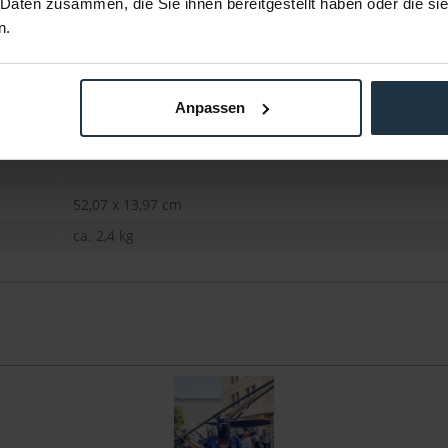
 Daten zusammen, die Sie ihnen bereitgestellt haben oder die s
Umkehrbar mit Dockingstation
n.
neu ausrichtbar
ca. 49,53 x 45,72 x 22,86 cm
ca. 5,1 kg
Anpassen
52,07 x 13,97 cm
ca. 2,4 kg