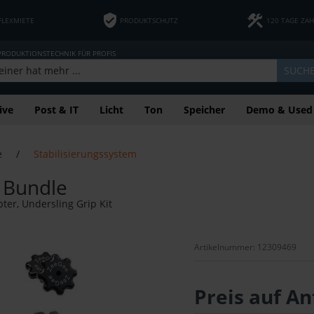
FLEXMIETE
PRODUKTSCHUTZ
120 TAGE ZA
 PRODUKTIONSTECHNIK FÜR PROFIS
SUCH
ive
Post & IT
Licht
Ton
Speicher
Demo & Used
e
/
Stabilisierungssystem
 Bundle
ter, Undersling Grip Kit
Artikelnummer: 12309469
Preis auf An