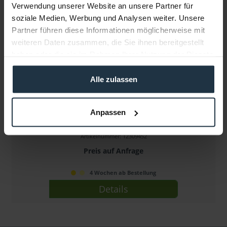
Verwendung unserer Website an unsere Partner für
soziale Medien, Werbung und Analysen weiter. Unsere
Partner führen diese Informationen möglicherweise mit
weiteren Daten zusammen, die Sie ihnen bereitgestellt
haben oder die sie im Rahmen Ihrer Nutzung der Dienste
gesammelt haben.
Alle zulassen
Cinema Devices Ergorig Classic & Undersling Pro...
Anpassen
Tragesystem für Schulterkameras &...
Artikelnummer: 12309452
Preis auf Anfrage
4 Wochen ab Bestellung
Details