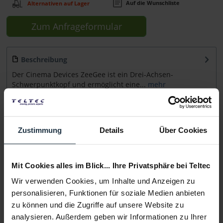
Auf die Wunschliste
Alternativen auf Lager
Zum Anfrageformular
Beschreibung
Der Cinema Devices ZeeGee ist ein Drei-Achsen-
Schwerpunktkopf und ermöglicht eine...
mehr
Beratung
Zustimmung
Details
Über Cookies
Medien
Mit Cookies alles im Blick... Ihre Privatsphäre bei Teltec
Infos zu Hersteller & Produktsicherheit
Wir verwenden Cookies, um Inhalte und Anzeigen zu
Folgende Infos zum Hersteller sind verfübar......
mehr
personalisieren, Funktionen für soziale Medien anbieten
zu können und die Zugriffe auf unsere Website zu
analysieren. Außerdem geben wir Informationen zu Ihrer
Weitere Artikel von Cinema Devices ansehen