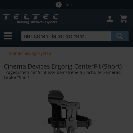
B2B SHOP
Filter schließen
Sofort lieferbar
Hersteller
Cinema Devices
Preis
Stabilisierungssystem
Cinema Devices Ergorig CenterFit (Short)
von
2,61 €
bis
113690,00 €
Tragesystem mit Schlüsselbeinstrebe für Schulterkameras,
Größe "Short"