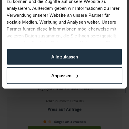
zu können und die Zugriffe auf unsere Website zu
Folgende Infos zum Hersteller sind verfübar......
mehr
analysieren. Außerdem geben wir Informationen zu Ihrer
Verwendung unserer Website an unsere Partner für
Weitere Artikel von Cinema Devices ansehen
soziale Medien, Werbung und Analysen weiter. Unsere
Partner führen diese Informationen möglicherweise mit
weiteren Daten zusammen, die Sie ihnen bereitgestellt
haben oder die sie im Rahmen Ihrer Nutzung der Dienste
gesammelt haben.
Alle zulassen
Anpassen
Cinema Devices Ergorig Classic (Tall)
Tragesystem für Schulterkameras
Artikelnummer: 12284108
Preis auf Anfrage
länger als 4 Wochen