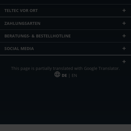
TELTEC VOR ORT
ZAHLUNGSARTEN
BERATUNGS- & BESTELLHOTLINE
SOCIAL MEDIA
This page is partially translated with Google Translator.
DE
| EN
* zzgl. Versandkosten
Unser Angebot richtet sich an gewerbliche Kunden, Selbständige und
Freiberufler. Das Angebot ist freibleibend. Irrtümer und Änderungen
vorbehalten. Alle Preise in Euro und zzgl. der gesetzlich gültigen
Mehrwertsteuer & Versandkosten.
*Leasingpreis bei 48 Mon.
*Leasingpreis bei 48 Mon.
VPE = Verpackungseinheit
UVP = unverbindliche Preisempfehlung des Herstellers (Nettopreis)