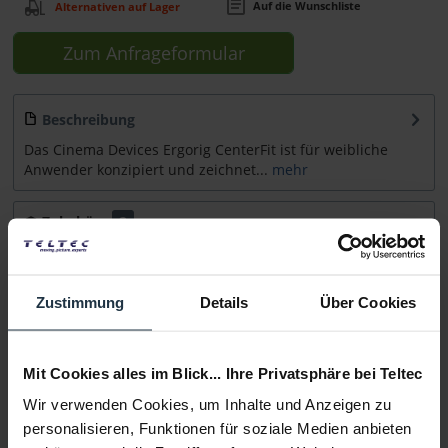
Auf die Wunschliste
Alternativen auf Lager
Zum Anfrageformular
Beschreibung
Das Cinema Devices Ergorig CenterFit ist für weibliche
Anwender konzipiert und zeichnet...
mehr
Zubehör
2
Zubehör und Empfehlungen
Zustimmung
Details
Über Cookies
Beratung
Medien
Mit Cookies alles im Blick... Ihre Privatsphäre bei Teltec
Wir verwenden Cookies, um Inhalte und Anzeigen zu
Infos zu Hersteller & Produktsicherheit
personalisieren, Funktionen für soziale Medien anbieten