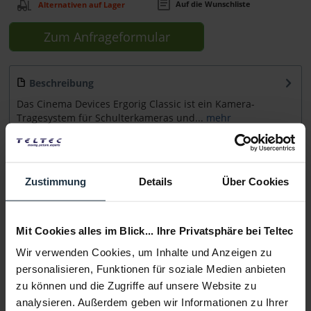
Auf die Wunschliste
Alternativen auf Lager
Zum Anfrageformular
Beschreibung
Das Cinema Devices Ergorig Classic ist ein Kamera-
Tragesystem für Schulterkameras und...
mehr
Beratung
Zustimmung
Details
Über Cookies
Medien
Mit Cookies alles im Blick... Ihre Privatsphäre bei Teltec
Infos zu Hersteller & Produktsicherheit
Wir verwenden Cookies, um Inhalte und Anzeigen zu
Folgende Infos zum Hersteller sind verfübar......
mehr
personalisieren, Funktionen für soziale Medien anbieten
zu können und die Zugriffe auf unsere Website zu
analysieren. Außerdem geben wir Informationen zu Ihrer
Weitere Artikel von Cinema Devices ansehen