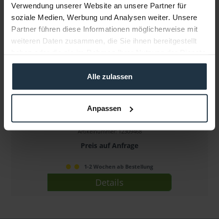
Verwendung unserer Website an unsere Partner für
soziale Medien, Werbung und Analysen weiter. Unsere
Partner führen diese Informationen möglicherweise mit
weiteren Daten zusammen, die Sie ihnen bereitgestellt
haben oder die sie im Rahmen Ihrer Nutzung der Dienste
gesammelt haben.
Alle zulassen
Cinema Devices ZeeGee Steadicam Bundle
Anpassen
inkl. ZeeGee Dock & Transportkoffer
Artikelnummer: 12309468
Preis auf Anfrage
1-2 Wochen ab Bestellung
Details