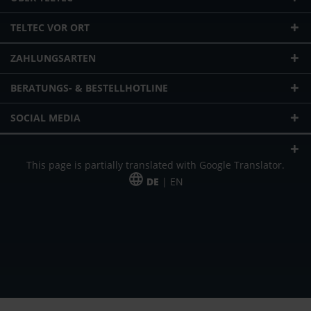
TELTEC VOR ORT
ZAHLUNGSARTEN
BERATUNGS- & BESTELLHOTLINE
SOCIAL MEDIA
This page is partially translated with Google Translator.
DE
| EN
* zzgl. Versandkosten
Unser Angebot richtet sich an gewerbliche Kunden, Selbständige und
Freiberufler. Das Angebot ist freibleibend. Irrtümer und Änderungen
vorbehalten. Alle Preise in Euro und zzgl. der gesetzlich gültigen
Mehrwertsteuer & Versandkosten.
*Leasingpreis bei 48 Mon.
*Leasingpreis bei 48 Mon.
VPE = Verpackungseinheit
UVP = unverbindliche Preisempfehlung des Herstellers (Nettopreis)