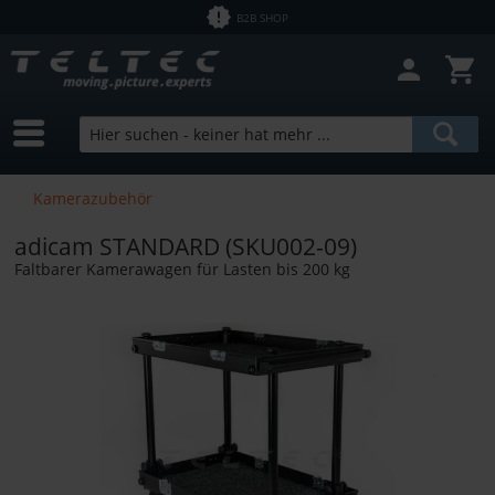
B2B SHOP
Filter schließen
Sofort lieferbar
Hersteller
adicam
Preis
Kamerazubehör
adicam STANDARD (SKU002-09)
von
2,50 €
bis
12700,00 €
Faltbarer Kamerawagen für Lasten bis 200 kg