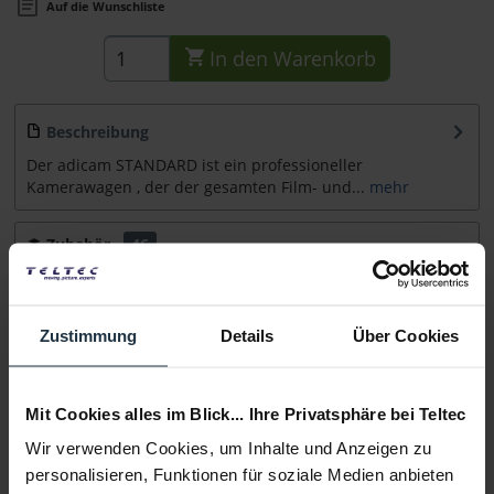
Auf die Wunschliste
In den
Warenkorb
Beschreibung
Der adicam STANDARD ist ein professioneller
Kamerawagen , der der gesamten Film- und...
mehr
Zubehör
46
Zubehör und Empfehlungen
Beratung
Zustimmung
Details
Über Cookies
Medien
Mit Cookies alles im Blick... Ihre Privatsphäre bei Teltec
Wir verwenden Cookies, um Inhalte und Anzeigen zu
Infos zu Hersteller & Produktsicherheit
personalisieren, Funktionen für soziale Medien anbieten