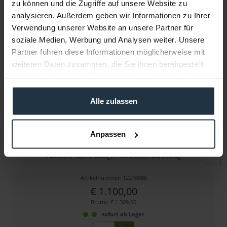
zu können und die Zugriffe auf unsere Website zu
Folgende Infos zum Hersteller sind verfübar......
mehr
analysieren. Außerdem geben wir Informationen zu Ihrer
Verwendung unserer Website an unsere Partner für
Weitere Artikel von adicam ansehen
soziale Medien, Werbung und Analysen weiter. Unsere
Partner führen diese Informationen möglicherweise mit
weiteren Daten zusammen, die Sie ihnen bereitgestellt
haben oder die sie im Rahmen Ihrer Nutzung der Dienste
gesammelt haben.
Alle zulassen
adicam STANDARD (SKU002-09)
Anpassen
Faltbarer Kamerawagen für Lasten bis 200 kg
Artikelnummer: 12274086
€ 1.100,00
Brutto: € 1.309,00
sofort ab Lager