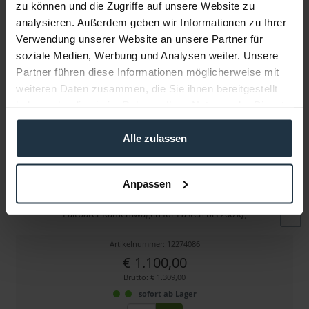
zu können und die Zugriffe auf unsere Website zu
Folgende Infos zum Hersteller sind verfübar......
mehr
analysieren. Außerdem geben wir Informationen zu Ihrer
Verwendung unserer Website an unsere Partner für
Weitere Artikel von adicam ansehen
soziale Medien, Werbung und Analysen weiter. Unsere
Partner führen diese Informationen möglicherweise mit
weiteren Daten zusammen, die Sie ihnen bereitgestellt
haben oder die sie im Rahmen Ihrer Nutzung der Dienste
gesammelt haben.
Alle zulassen
Anpassen
adicam STANDARD (SKU002-09)
Faltbarer Kamerawagen für Lasten bis 200 kg
Artikelnummer: 12274086
€ 1.100,00
Brutto: € 1.309,00
sofort ab Lager