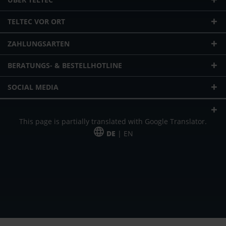
TELTEC VOR ORT
ZAHLUNGSARTEN
BERATUNGS- & BESTELLHOTLINE
SOCIAL MEDIA
This page is partially translated with Google Translator.
DE
| EN
* zzgl. Versandkosten
Unser Angebot richtet sich an gewerbliche Kunden, Selbständige und
Freiberufler. Das Angebot ist freibleibend. Irrtümer und Änderungen
vorbehalten. Alle Preise in Euro und zzgl. der gesetzlich gültigen
Mehrwertsteuer & Versandkosten.
*Leasingpreis bei 48 Mon.
*Leasingpreis bei 48 Mon.
VPE = Verpackungseinheit
UVP = unverbindliche Preisempfehlung des Herstellers (Nettopreis)