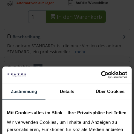
Auf die Wunschliste
Alternativen auf Lager
In den
Warenkorb
Beschreibung
Der adicam STANDARD+ ist die neue Version des adicam
STANDARD , ein professioneller...
mehr
Zubehör
48
Zubehör und Empfehlungen
Zustimmung
Details
Über Cookies
Beratung
Medien
Mit Cookies alles im Blick... Ihre Privatsphäre bei Teltec
Wir verwenden Cookies, um Inhalte und Anzeigen zu
Infos zu Hersteller & Produktsicherheit
personalisieren, Funktionen für soziale Medien anbieten