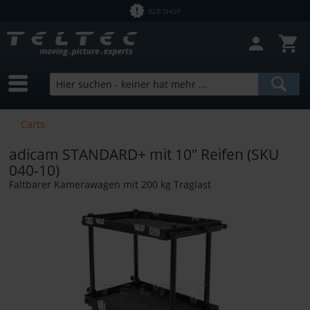
B2B SHOP
Filter schließen
Sofort lieferbar
Hersteller
adicam
Preis
Carts
adicam STANDARD+ mit 10" Reifen (SKU
von
2,50 €
bis
12700,00 €
040-10)
Faltbarer Kamerawagen mit 200 kg Traglast