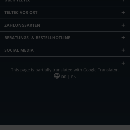
TELTEC VOR ORT
ZAHLUNGSARTEN
BERATUNGS- & BESTELLHOTLINE
SOCIAL MEDIA
This page is partially translated with Google Translator.
DE
| EN
* zzgl. Versandkosten
Unser Angebot richtet sich an gewerbliche Kunden, Selbständige und
Freiberufler. Das Angebot ist freibleibend. Irrtümer und Änderungen
vorbehalten. Alle Preise in Euro und zzgl. der gesetzlich gültigen
Mehrwertsteuer & Versandkosten.
*Leasingpreis bei 48 Mon.
*Leasingpreis bei 48 Mon.
VPE = Verpackungseinheit
UVP = unverbindliche Preisempfehlung des Herstellers (Nettopreis)