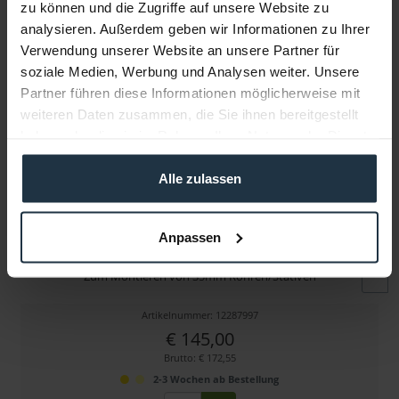
zu können und die Zugriffe auf unsere Website zu
Folgende Infos zum Hersteller sind verfübar......
mehr
analysieren. Außerdem geben wir Informationen zu Ihrer
Verwendung unserer Website an unsere Partner für
Weitere Artikel von adicam ansehen
soziale Medien, Werbung und Analysen weiter. Unsere
Partner führen diese Informationen möglicherweise mit
weiteren Daten zusammen, die Sie ihnen bereitgestellt
haben oder die sie im Rahmen Ihrer Nutzung der Dienste
gesammelt haben.
Alle zulassen
Anpassen
adicam Accessory Crossbar Long - Set (SKU043)
Zum Montieren von 35mm Rohren/Stativen
Artikelnummer: 12287997
€ 145,00
Brutto: € 172,55
2-3 Wochen ab Bestellung