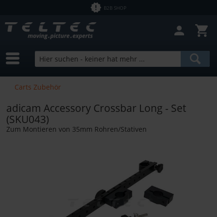
B2B SHOP
Filter schließen
Sofort lieferbar
Hersteller
adicam
Preis
Carts Zubehör
adicam Accessory Crossbar Long - Set
von
2,53 €
bis
9800,00 €
(SKU043)
Zum Montieren von 35mm Rohren/Stativen