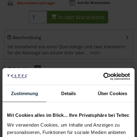
Auf die Wunschliste
Alternativen auf Lager
In den
Warenkorb
Beschreibung
Set bestehend aus einer Querstange und zwei Klammern
für die Montage von einem Rohr oder...
mehr
Zubehör
2
Zubehör und Empfehlungen
Zustimmung
Details
Über Cookies
Beratung
Medien
Mit Cookies alles im Blick... Ihre Privatsphäre bei Teltec
Wir verwenden Cookies, um Inhalte und Anzeigen zu
Infos zu Hersteller & Produktsicherheit
personalisieren, Funktionen für soziale Medien anbieten