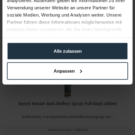
analysieren. Außerdem geben wir Informationen zu Ihrer
Verwendung unserer Website an unsere Partner für
Artikelnummer: 12212745
soziale Medien, Werbung und Analysen weiter. Unsere
€ 5,38
-39%
Partner führen diese Informationen möglicherweise mit
Brutto: € 6,40
weiteren Daten zusammen, die Sie ihnen bereitgestellt
sofort ab Lager
haben oder die sie im Rahmen Ihrer Nutzung der Dienste
gesammelt haben.
Alle zulassen
Anpassen
Kenro Kenair Anti-Reflect Spray Full Matt 400ml
Vollmattes, transparentes Antireflexionsspray zur...
Artikelnummer: 12285249