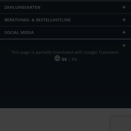
ZAHLUNGSARTEN
BERATUNGS- & BESTELLHOTLINE
SOCIAL MEDIA
This page is partially translated with Google Translator.
DE
| EN
* zzgl. Versandkosten
Unser Angebot richtet sich an gewerbliche Kunden, Selbständige und
Freiberufler. Das Angebot ist freibleibend. Irrtümer und Änderungen
vorbehalten. Alle Preise in Euro und zzgl. der gesetzlich gültigen
Mehrwertsteuer & Versandkosten.
*Leasingpreis bei 48 Mon.
*Leasingpreis bei 48 Mon.
VPE = Verpackungseinheit
UVP = unverbindliche Preisempfehlung des Herstellers (Nettopreis)