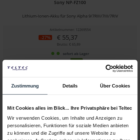
Sony NP-FZ100
Lithium-Ionen-Akku für Sony Alpha 9/7RIII/7III/7RIV
Artikelnummer: 12269554
€ 55,37
-27%
Brutto: € 65,89
sofort ab Lager
Zustimmung
Details
Über Cookies
Mit Cookies alles im Blick... Ihre Privatsphäre bei Teltec
Wir verwenden Cookies, um Inhalte und Anzeigen zu
Avenger E250
personalisieren, Funktionen für soziale Medien anbieten
zu können und die Zugriffe auf unsere Website zu
Doppel-Zapfen 16mm, Baby Pin