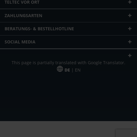
TELTEC VOR ORT
ZAHLUNGSARTEN
BERATUNGS- & BESTELLHOTLINE
SOCIAL MEDIA
This page is partially translated with Google Translator.
DE
| EN
* zzgl. Versandkosten
Unser Angebot richtet sich an gewerbliche Kunden, Selbständige und
Freiberufler. Das Angebot ist freibleibend. Irrtümer und Änderungen
vorbehalten. Alle Preise in Euro und zzgl. der gesetzlich gültigen
Mehrwertsteuer & Versandkosten.
*Leasingpreis bei 48 Mon.
*Leasingpreis bei 48 Mon.
VPE = Verpackungseinheit
UVP = unverbindliche Preisempfehlung des Herstellers (Nettopreis)