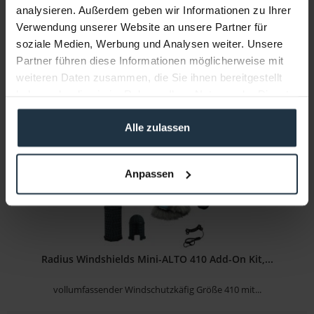
analysieren. Außerdem geben wir Informationen zu Ihrer
vollumfassender Windschutzkäfig Größe 480 inkl....
Verwendung unserer Website an unsere Partner für
soziale Medien, Werbung und Analysen weiter. Unsere
Artikelnummer: 12350599
€ 440,00
Partner führen diese Informationen möglicherweise mit
weiteren Daten zusammen, die Sie ihnen bereitgestellt
Brutto: € 523,60
haben oder die sie im Rahmen Ihrer Nutzung der Dienste
Liefertermin bitte anfragen
gesammelt haben.
Alle zulassen
Anpassen
Radius Windshields Mini-ALTO 410 Add-On Kit,...
vollumfassender Windschutzkäfig Größe 410 mit...