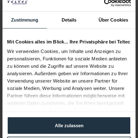
Lieferzeit:
1-2 Wochen ab Bestellung
Zustimmung
Details
Über Cookies
Auf die Wunschliste
Alternativen auf Lager
In den
Warenkorb
Mit Cookies alles im Blick... Ihre Privatsphäre bei Teltec
Wir verwenden Cookies, um Inhalte und Anzeigen zu
personalisieren, Funktionen für soziale Medien anbieten
Beschreibung
zu können und die Zugriffe auf unsere Website zu
Das Sony BATC-4AA ermöglicht einen schnellen und
analysieren. Außerdem geben wir Informationen zu Ihrer
bequemen Batteriewechsel bei Verwendung des...
mehr
Verwendung unserer Website an unsere Partner für
soziale Medien, Werbung und Analysen weiter. Unsere
Beratung
Partner führen diese Informationen möglicherweise mit
weiteren Daten zusammen, die Sie ihnen bereitgestellt
haben oder die sie im Rahmen Ihrer Nutzung der Dienste
Medien
gesammelt haben.
Alle zulassen
Infos zu Hersteller & Produktsicherheit