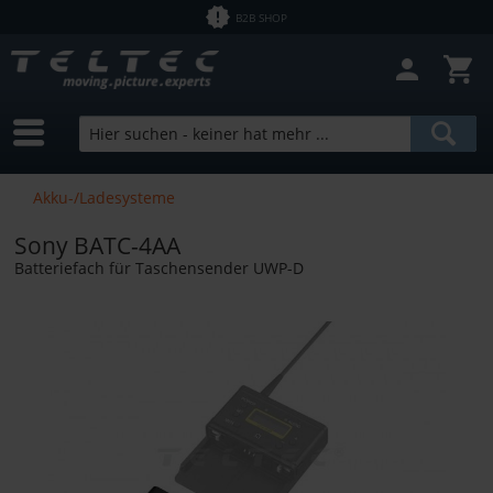
B2B SHOP
Akku-/Ladesysteme
Sony BATC-4AA
Batteriefach für Taschensender UWP-D