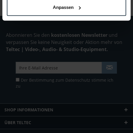
Folgende Infos zum Hersteller sind verfübar......
mehr
Anpassen
Abonnieren Sie den
kostenlosen Newsletter
und
verpassen Sie keine Neuigkeit oder Aktion mehr von
Teltec | Video-, Audio- & Studio-Equipment.
Der Bestimmung zum
Datenschutz
stimme ich
zu
SHOP INFORMATIONEN
ÜBER TELTEC