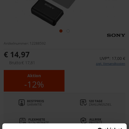
Artikelnummer: 12288592
€ 14,97
UVP*: 17,00 €
Brutto:€ 17,81
zzgl. Versandkosten
Aktion
-12%