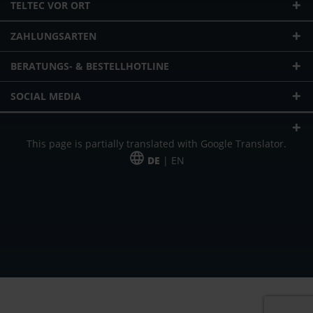
TELTEC VOR ORT
ZAHLUNGSARTEN
BERATUNGS- & BESTELLHOTLINE
SOCIAL MEDIA
This page is partially translated with Google Translator.
DE
| EN
* zzgl. Versandkosten
Unser Angebot richtet sich an gewerbliche Kunden, Selbständige und
Freiberufler. Das Angebot ist freibleibend. Irrtümer und Änderungen
vorbehalten. Alle Preise in Euro und zzgl. der gesetzlich gültigen
Mehrwertsteuer & Versandkosten.
*Leasingpreis bei 48 Mon.
*Leasingpreis bei 48 Mon.
VPE = Verpackungseinheit
UVP = unverbindliche Preisempfehlung des Herstellers (Nettopreis)