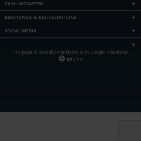
ZAHLUNGSARTEN
BERATUNGS- & BESTELLHOTLINE
SOCIAL MEDIA
This page is partially translated with Google Translator.
DE
| EN
* zzgl. Versandkosten
Unser Angebot richtet sich an gewerbliche Kunden, Selbständige und
Freiberufler. Das Angebot ist freibleibend. Irrtümer und Änderungen
vorbehalten. Alle Preise in Euro und zzgl. der gesetzlich gültigen
Mehrwertsteuer & Versandkosten.
*Leasingpreis bei 48 Mon.
*Leasingpreis bei 48 Mon.
VPE = Verpackungseinheit
UVP = unverbindliche Preisempfehlung des Herstellers (Nettopreis)