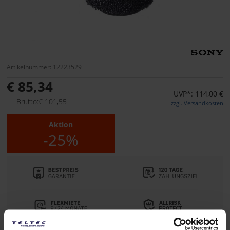
Artikelnummer: 12223529
€ 85,34
UVP*: 114,00 €
Brutto:€ 101,55
zzgl. Versandkosten
Aktion
-25%