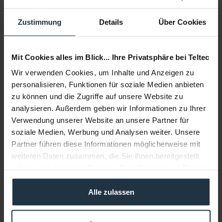
Lieferzeit:
1-2 Wochen ab Bestellung
Zustimmung
Details
Über Cookies
Auf die Wunschliste
Alternativen auf Lager
In den
Warenkorb
Mit Cookies alles im Blick... Ihre Privatsphäre bei Teltec
Wir verwenden Cookies, um Inhalte und Anzeigen zu
personalisieren, Funktionen für soziale Medien anbieten
Beschreibung
zu können und die Zugriffe auf unsere Website zu
12 x Windschutz für ECM-77, sechs Farben
mehr
analysieren. Außerdem geben wir Informationen zu Ihrer
Verwendung unserer Website an unsere Partner für
Beratung
soziale Medien, Werbung und Analysen weiter. Unsere
Partner führen diese Informationen möglicherweise mit
weiteren Daten zusammen, die Sie ihnen bereitgestellt
Medien
haben oder die sie im Rahmen Ihrer Nutzung der Dienste
gesammelt haben.
Infos zu Hersteller & Produktsicherheit
Alle zulassen
Folgende Infos zum Hersteller sind verfübar......
mehr