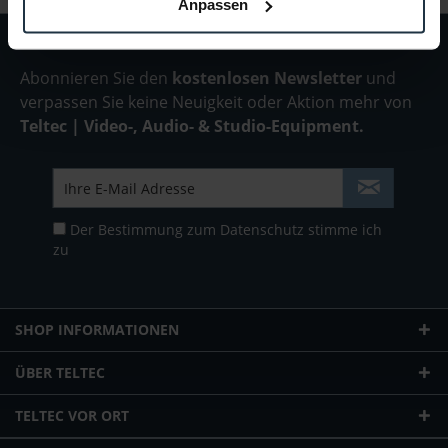
Anpassen
Abonnieren Sie den
kostenlosen Newsletter
und
verpassen Sie keine Neuigkeit oder Aktion mehr von
Teltec | Video-, Audio- & Studio-Equipment.
Der Bestimmung zum
Datenschutz
stimme ich
zu
SHOP INFORMATIONEN
ÜBER TELTEC
TELTEC VOR ORT