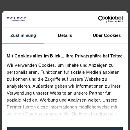
Infos zu Hersteller & Produktsicherheit
Folgende Infos zum Hersteller sind verfübar......
mehr
Zustimmung
Details
Über Cookies
Weitere Artikel von smallHD ansehen
Mit Cookies alles im Blick... Ihre Privatsphäre bei Teltec
Wir verwenden Cookies, um Inhalte und Anzeigen zu
personalisieren, Funktionen für soziale Medien anbieten
zu können und die Zugriffe auf unsere Website zu
analysieren. Außerdem geben wir Informationen zu Ihrer
Verwendung unserer Website an unsere Partner für
smallHD Indie 7
soziale Medien, Werbung und Analysen weiter. Unsere
Partner führen diese Informationen möglicherweise mit
7" FullHD IPS LCD-Touchscreen Monitor, 1000 nits,...
weiteren Daten zusammen, die Sie ihnen bereitgestellt
haben oder die sie im Rahmen Ihrer Nutzung der Dienste
Artikelnummer: 12292019
€ 1.167,60
gesammelt haben.
-15%