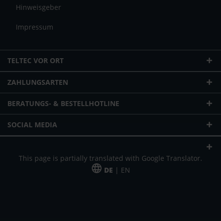
Hinweisgeber
Impressum
TELTEC VOR ORT
ZAHLUNGSARTEN
BERATUNGS- & BESTELLHOTLINE
SOCIAL MEDIA
This page is partially translated with Google Translator.
DE
| EN
* zzgl. Versandkosten
Unser Angebot richtet sich an gewerbliche Kunden, Selbständige und
Freiberufler. Das Angebot ist freibleibend. Irrtümer und Änderungen
vorbehalten. Alle Preise in Euro und zzgl. der gesetzlich gültigen
Mehrwertsteuer & Versandkosten.