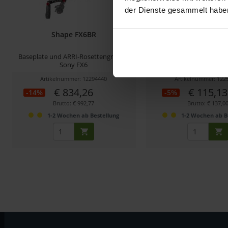
der Dienste gesammelt habe
Shape FX6BR
Shape QUIC
Baseplate und ARRI-Rosettengriff für
Quick Schnellwechse
Sony FX6
Artikelnummer: 12294440
Artikelnummer: 122
€ 834,26
€ 115,13
-14%
-5%
Brutto: € 992,77
Brutto: € 137,0
1-2 Wochen ab Bestellung
1-2 Wochen ab B