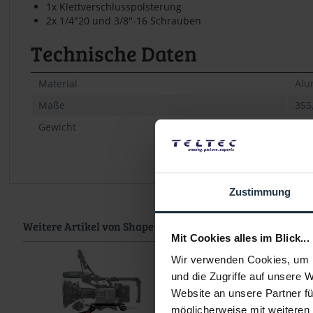
1x Klettverschlusspolsterung
2x 1/4"20 und 3/8"-16 Schrauben
Technische Daten
Material
Alu
Maße
355
Gewicht
122
Zustimmung
Weitere Artikel von Shape ansehen
Mit Cookies alles im Blick...
Wir verwenden Cookies, um I
und die Zugriffe auf unsere 
Website an unsere Partner fü
möglicherweise mit weiteren