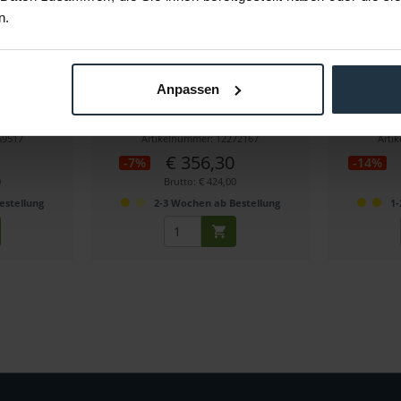
n.
K
Shape CPVALX ALEXA Mini V-
S
Mount Cheese-Platte
Anpassen
lplatte
Inkl. V-Mount Battery Plate für ALEXA
15mm Base 
Mini
59517
Artikelnummer: 12272167
Arti
€ 356,30
-7%
-14%
0
Brutto: € 424,00
estellung
2-3 Wochen ab Bestellung
1-