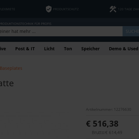
FLEXMIETE
PRODUKTSCHUTZ
120 TAGE ZA
 PRODUKTIONSTECHNIK FÜR PROFIS
SUCH
ive
Post & IT
Licht
Ton
Speicher
Demo & Used
Baseplates
atte
Artikelnummer: 12276630
€ 516,38
Brutto:€ 614,49