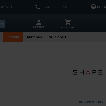
HLUNGSZIEL
BERATUNG & KONTAKT
DE
| EN
EN
ANMELDEN
WARENKORB
Specials
Aktionen
Studiobau
zzgl. Versandkosten