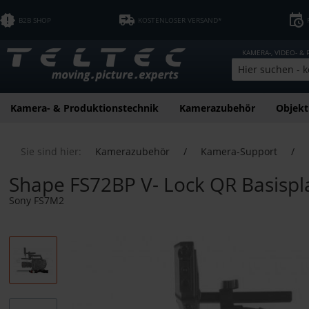
B2B SHOP
KOSTENLOSER VERSAND*
KAMERA-, VIDEO- &
Kamera- & Produktionstechnik
Kamerazubehör
Objekt
Sie sind hier:
Kamerazubehör
/
Kamera-Support
/
Shape FS72BP V- Lock QR Basispl
Sony FS7M2