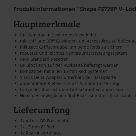
Produktinformationen "Shape FS72BP V- Loc
Hauptmerkmale
für Kameras mit externem Viewfinder
mit 1/4" und 3/8" Gewinden, um Accessoires zu befestig
inklusive Griffschraube, um beide Rods zu sichern
robustes und leichtes Kameraunterstützungssystem
ARRI Standard Rosetten
BP Bloc kann auf der Rückseite befestigt werden
kompatibel mit allen 15 mm Rod-Systemen
V-Lock Delta-Adapter unterhalb der Basisplatte
abnehmbare Klettverschluss-Schulterpolsterung
Länge der Rods ist über Griffschrauben anpassbar
Höhe des beweglichen Rod-Blocs ist mittels Sechskantsch
Lieferumfang
1x V-Lock QR Basisplatte
2x 15 mm 8" Rod
1x Rear-Insert-Platte