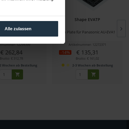
hape B15FX6
Shape EVATP
Alle zulassen
Rod-System für Sony FX6
Top Plate für Panasonic AU-EVA1
kelnummer: 12294399
Artikelnummer: 12272371
€ 262,84
€ 135,31
-14%
Brutto: € 312,78
Brutto: € 161,02
2 Wochen ab Bestellung
2-3 Wochen ab Bestellung