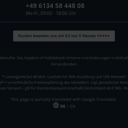
+49 6134 58 448 08
Mo-Fr, 09:00 - 18:00 Uhr
Kunden bewerten uns mit 4,5 von 5 Sternen ⭐⭐⭐⭐⭐
berufler. Das Angebot ist freibleibend. Irrtümer und Änderungen vorbehalten
Versandkosten.
* Leasingpreis bei 48 Mon.
Laufzeit mit 30% Anzahlung und 10% Restwert
VP = unverbindliche Preisempfehlung des Herstellers
zzgl. gesetzlicher MwS
ser Versand – gilt für Standardversand innerhalb Deutschland ab € 500,- 
This page is partially translated with Google Translator.
DE
| EN
ler. Das Angebot ist freibleibend. Irrtümer und Änderungen vorbehalten. Alle Pre
*Leasingpreis bei 48 Mon.
*Leasingpreis bei 48 Mon.