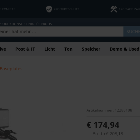
FLEXMIETE
PRODUKTSCHUTZ
120 TAGE ZA
 PRODUKTIONSTECHNIK FÜR PROFIS
SUCH
ive
Post & IT
Licht
Ton
Speicher
Demo & Used
Baseplates
Artikelnummer: 12288108
€ 174,94
Brutto:€ 208,18