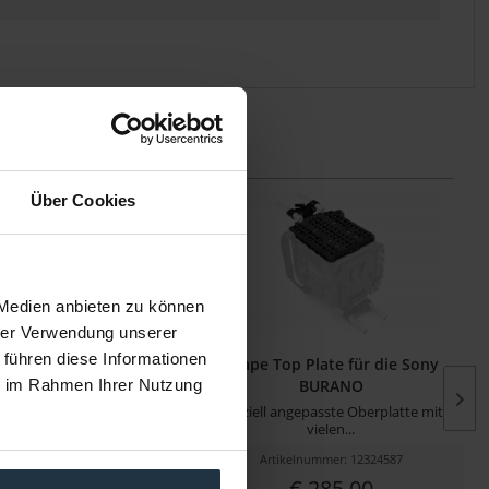
Über Cookies
 Medien anbieten zu können
hrer Verwendung unserer
 führen diese Informationen
Shape VN15D
Shape Top Plate für die Sony
BURANO
ie im Rahmen Ihrer Nutzung
Sliding Baseplate für Sony
speziell angepasste Oberplatte mit
Venice
vielen...
kelnummer: 12274809
Artikelnummer: 12324587
€ 881,89
€ 285,00