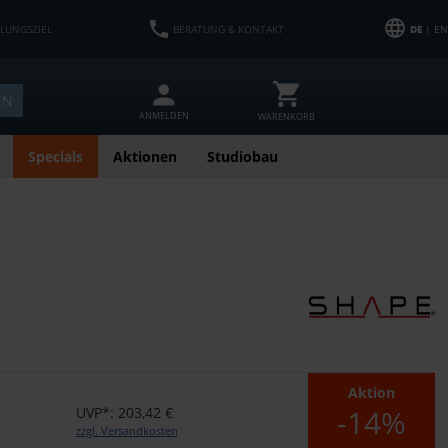
HLUNGSZIEL
BERATUNG & KONTAKT
DE
| EN
EN
ANMELDEN
WARENKORB
Specials
Aktionen
Studiobau
Aktion
-14%
UVP*: 203,42 €
zzgl. Versandkosten