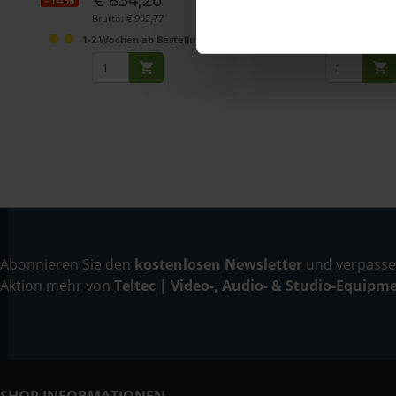
Brutto: € 992,77
Brutto: € 111,8
1-2 Wochen ab Bestellung
2-3 Wochen ab B
Abonnieren Sie den
kostenlosen Newsletter
und verpassen
Aktion mehr von
Teltec | Video-, Audio- & Studio-Equipm
SHOP INFORMATIONEN