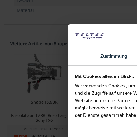
Gewicht
Material
Weitere Artikel von Shape ansehen
Zustimmung
Mit Cookies alles im Blick...
Wir verwenden Cookies, um I
und die Zugriffe auf unsere 
Website an unsere Partner fü
Shape FX6BR
Shape EVAA
möglicherweise mit weiteren
Baseplate und ARRI-Rosettengriff für
Adapterplatte für Panas
der Dienste gesammelt habe
Sony FX6
Artikelnummer: 12294440
Artikelnummer: 122
€ 834,26
€ 94,00
-14%