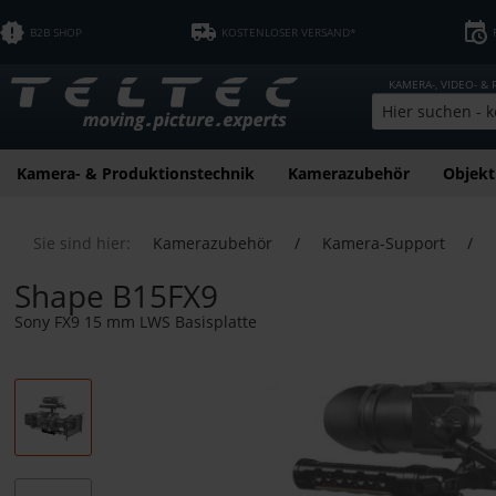
B2B SHOP
KOSTENLOSER VERSAND*
KAMERA-, VIDEO- &
Kamera- & Produktionstechnik
Kamerazubehör
Objekt
Sie sind hier:
Kamerazubehör
/
Kamera-Support
/
Shape B15FX9
Sony FX9 15 mm LWS Basisplatte