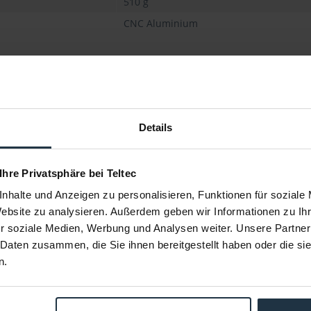
510 g
CNC Aluminium
Details
 Ihre Privatsphäre bei Teltec
nhalte und Anzeigen zu personalisieren, Funktionen für soziale
Website zu analysieren. Außerdem geben wir Informationen zu I
r soziale Medien, Werbung und Analysen weiter. Unsere Partner
P
Shape ENGBP Baseplate für ENG-
Style Camcorder
 Daten zusammen, die Sie ihnen bereitgestellt haben oder die s
onic AU-EVA1
3/8" und 1/4" Gewinde und
15 mm Studio 
n.
Sicherungsarretierung
72859
Artikelnummer: 12268109
Arti
€ 262,45
-14%