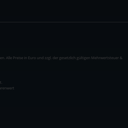
. Alle Preise in Euro und zzgl. der gesetzlich gültigen Mehrwertsteuer &
t.
Warenwert
* zzgl. Versandkosten
ise in Euro und zzgl. der gesetzlich gültigen Mehrwertsteuer & Versandkosten.