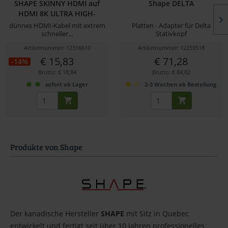
SHAPE SKINNY HDMI auf
Shape DELTA
HDMI 8K ULTRA HIGH-
SPEED...
dünnes HDMI-Kabel mit extrem
Platten - Adapter für Delta
schneller...
Stativkopf
Artikelnummer: 12316610
Artikelnummer: 12259518
€ 15,83
€ 71,28
-14%
Brutto: € 18,84
Brutto: € 84,82
sofort ab Lager
2-3 Wochen ab Bestellung
Produkte von Shape
Der kanadische Hersteller
SHAPE
mit Sitz in Quebec
entwickelt und fertigt seit über 10 Jahren professionelles