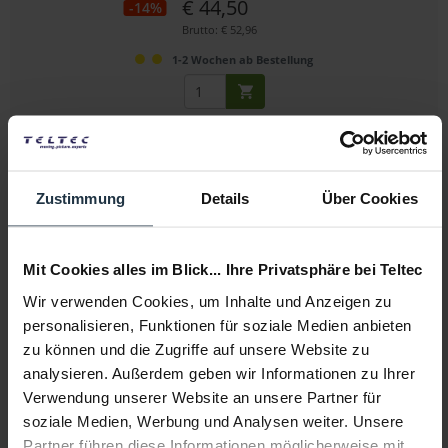
€ 44,50
-14%
Brutto: € 52,96
1-2 Wochen ab Bestellung
Zustimmung
Details
Über Cookies
Mit Cookies alles im Blick... Ihre Privatsphäre bei Teltec
Shape TSOCP Kabeltasche
Wir verwenden Cookies, um Inhalte und Anzeigen zu
personalisieren, Funktionen für soziale Medien anbieten
zweiseitige Organisiertasche für Kabel
zu können und die Zugriffe auf unsere Website zu
analysieren. Außerdem geben wir Informationen zu Ihrer
Artikelnummer: 12283009
€ 25,55
Verwendung unserer Website an unsere Partner für
soziale Medien, Werbung und Analysen weiter. Unsere
Brutto: € 30,40
Partner führen diese Informationen möglicherweise mit