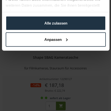
1-2 Wochen ab Bestellung
weiteren Daten zusammen, die Sie ihnen bereitgestellt
haben oder die sie im Rahmen Ihrer Nutzung der Dienste
gesammelt haben.
Alle zulassen
Anpassen
Shape SBAG Kameratasche
für Filmkameras, Stauraum für Accessoires
Artikelnummer: 12290127
€ 187,18
-14%
Brutto: € 222,74
sofort ab Lager