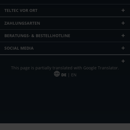
TELTEC VOR ORT
ZAHLUNGSARTEN
BERATUNGS- & BESTELLHOTLINE
SOCIAL MEDIA
This page is partially translated with Google Translator.
DE
| EN
* zzgl. Versandkosten
Unser Angebot richtet sich an gewerbliche Kunden, Selbständige und
Freiberufler. Das Angebot ist freibleibend. Irrtümer und Änderungen
vorbehalten. Alle Preise in Euro und zzgl. der gesetzlich gültigen
Mehrwertsteuer & Versandkosten.
*Leasingpreis bei 48 Mon.
*Leasingpreis bei 48 Mon.
VPE = Verpackungseinheit
UVP = unverbindliche Preisempfehlung des Herstellers (Nettopreis)