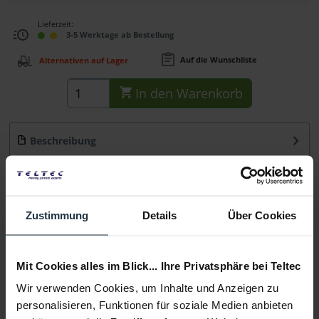
Lieferzeit:
3-5 Werktage ab Bestellung
Auf die Wunschliste
Alternativen auf Lager
In den
Warenkorb
Beschreibung
Das On Set Headsets Tubeez (Smoke) ist ein
Akustikschlauch mit Kordelüberzug in...
mehr
Beratung
Zustimmung
Details
Über Cookies
Medien
Mit Cookies alles im Blick... Ihre Privatsphäre bei Teltec
Wir verwenden Cookies, um Inhalte und Anzeigen zu
Infos zu Hersteller & Produktsicherheit
personalisieren, Funktionen für soziale Medien anbieten