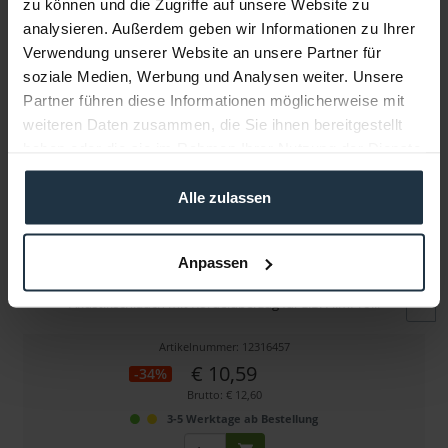
zu können und die Zugriffe auf unsere Website zu
Folgende Infos zum Hersteller sind verfübar......
mehr
analysieren. Außerdem geben wir Informationen zu Ihrer
Verwendung unserer Website an unsere Partner für
Weitere Artikel von On Set Headsets ansehen
soziale Medien, Werbung und Analysen weiter. Unsere
Partner führen diese Informationen möglicherweise mit
weiteren Daten zusammen, die Sie ihnen bereitgestellt
haben oder die sie im Rahmen Ihrer Nutzung der Dienste
gesammelt haben.
Alle zulassen
On Set Headsets Tubeez (Malibu)
Anpassen
Akustikschlauch mit Kordelüberzug für z.B. FilmPro...
Artikelnummer: 12316457
€ 10,59
-34%
Brutto: € 12,60
3-5 Werktage ab Bestellung