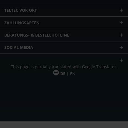
TELTEC VOR ORT
ZAHLUNGSARTEN
BERATUNGS- & BESTELLHOTLINE
SOCIAL MEDIA
This page is partially translated with Google Translator.
DE
| EN
* zzgl. Versandkosten
Unser Angebot richtet sich an gewerbliche Kunden, Selbständige und
Freiberufler. Das Angebot ist freibleibend. Irrtümer und Änderungen
vorbehalten. Alle Preise in Euro und zzgl. der gesetzlich gültigen
Mehrwertsteuer & Versandkosten.
*Leasingpreis bei 48 Mon.
*Leasingpreis bei 48 Mon.
VPE = Verpackungseinheit
UVP = unverbindliche Preisempfehlung des Herstellers (Nettopreis)