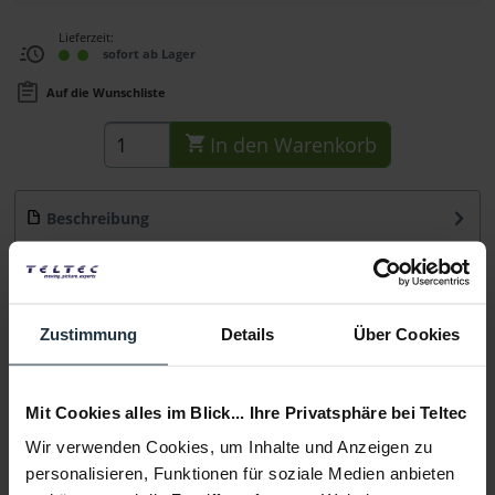
Lieferzeit:
sofort ab Lager
Auf die Wunschliste
In den
Warenkorb
Beschreibung
Das On Set Headsets Tubeez (Gucci Tan) ist ein
Akustikschlauch mit Kordelüberzug in...
mehr
Beratung
Zustimmung
Details
Über Cookies
Medien
Mit Cookies alles im Blick... Ihre Privatsphäre bei Teltec
Wir verwenden Cookies, um Inhalte und Anzeigen zu
Infos zu Hersteller & Produktsicherheit
personalisieren, Funktionen für soziale Medien anbieten