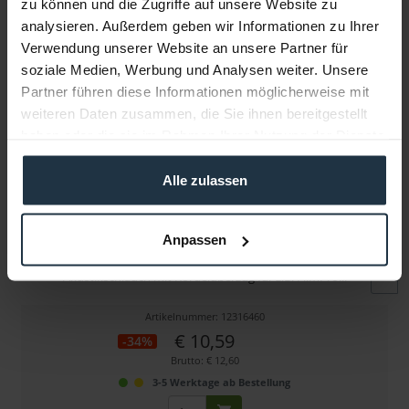
zu können und die Zugriffe auf unsere Website zu
Folgende Infos zum Hersteller sind verfübar......
mehr
analysieren. Außerdem geben wir Informationen zu Ihrer
Verwendung unserer Website an unsere Partner für
Weitere Artikel von On Set Headsets ansehen
soziale Medien, Werbung und Analysen weiter. Unsere
Partner führen diese Informationen möglicherweise mit
weiteren Daten zusammen, die Sie ihnen bereitgestellt
haben oder die sie im Rahmen Ihrer Nutzung der Dienste
gesammelt haben.
Alle zulassen
On Set Headsets Tubeez (Black Panther)
Anpassen
Akustikschlauch mit Kordelüberzug für z.B. FilmPro...
Artikelnummer: 12316460
€ 10,59
-34%
Brutto: € 12,60
3-5 Werktage ab Bestellung