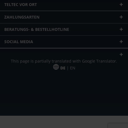
TELTEC VOR ORT
ZAHLUNGSARTEN
BERATUNGS- & BESTELLHOTLINE
SOCIAL MEDIA
This page is partially translated with Google Translator.
DE
| EN
* zzgl. Versandkosten
Unser Angebot richtet sich an gewerbliche Kunden, Selbständige und
Freiberufler. Das Angebot ist freibleibend. Irrtümer und Änderungen
vorbehalten. Alle Preise in Euro und zzgl. der gesetzlich gültigen
Mehrwertsteuer & Versandkosten.
*Leasingpreis bei 48 Mon.
*Leasingpreis bei 48 Mon.
VPE = Verpackungseinheit
UVP = unverbindliche Preisempfehlung des Herstellers (Nettopreis)