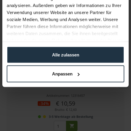
analysieren. Außerdem geben wir Informationen zu Ihrer
Verwendung unserer Website an unsere Partner für
Weitere Artikel von On Set Headsets ansehen
soziale Medien, Werbung und Analysen weiter. Unsere
Partner führen diese Informationen möglicherweise mit
weiteren Daten zusammen, die Sie ihnen bereitgestellt
haben oder die sie im Rahmen Ihrer Nutzung der Dienste
gesammelt haben.
Alle zulassen
On Set Headsets Tubeez (Malibu)
Anpassen
Akustikschlauch mit Kordelüberzug für z.B. FilmPro...
Artikelnummer: 12316457
€ 10,59
-34%
Brutto: € 12,60
3-5 Werktage ab Bestellung