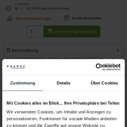
Lieferzeit:
3-5 Werktage ab Bestellung
Auf die Wunschliste
Alternativen auf Lager
In den
Warenkorb
Beschreibung
Das On Set Headsets Tubeez (Hunter Green) ist ein
Akustikschlauch mit Kordelüberzug in...
mehr
Beratung
Zustimmung
Details
Über Cookies
Medien
Mit Cookies alles im Blick... Ihre Privatsphäre bei Teltec
Wir verwenden Cookies, um Inhalte und Anzeigen zu
Infos zu Hersteller & Produktsicherheit
personalisieren, Funktionen für soziale Medien anbieten
Folgende Infos zum Hersteller sind verfübar......
mehr
zu können und die Zugriffe auf unsere Website zu