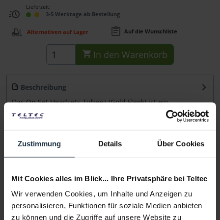
Lieferzeit:
3-5 Werktage ab Bestellung
Auf die Wunschliste
Alternativen auf Lager
In den
Warenkorb
Beschreibung
Das On Set Headsets Tubeez (Gold Fleek) ist ein
Akustikschlauch mit Kordelüberzug in...
mehr
Beratung
Zustimmung
Details
Über Cookies
Medien
Mit Cookies alles im Blick... Ihre Privatsphäre bei Teltec
Wir verwenden Cookies, um Inhalte und Anzeigen zu
Infos zu Hersteller & Produktsicherheit
personalisieren, Funktionen für soziale Medien anbieten
Folgende Infos zum Hersteller sind verfübar......
mehr
zu können und die Zugriffe auf unsere Website zu