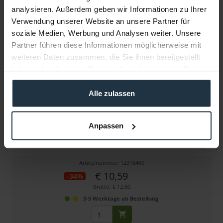
analysieren. Außerdem geben wir Informationen zu Ihrer
Verwendung unserer Website an unsere Partner für
Weitere Artikel von On Set Headsets ansehen
soziale Medien, Werbung und Analysen weiter. Unsere
Partner führen diese Informationen möglicherweise mit
weiteren Daten zusammen, die Sie ihnen bereitgestellt
haben oder die sie im Rahmen Ihrer Nutzung der Dienste
gesammelt haben.
Alle zulassen
On Set Headsets Tubeez (Black Panther)
Anpassen
Akustikschlauch mit Kordelüberzug für z.B. FilmPro...
Artikelnummer: 12316460
€ 10,59
-34%
Brutto: € 12,60
3-5 Werktage ab Bestellung