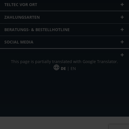
TELTEC VOR ORT
ZAHLUNGSARTEN
BERATUNGS- & BESTELLHOTLINE
SOCIAL MEDIA
This page is partially translated with Google Translator.
DE
| EN
* zzgl. Versandkosten
Unser Angebot richtet sich an gewerbliche Kunden, Selbständige und
Freiberufler. Das Angebot ist freibleibend. Irrtümer und Änderungen
vorbehalten. Alle Preise in Euro und zzgl. der gesetzlich gültigen
Mehrwertsteuer & Versandkosten.
*Leasingpreis bei 48 Mon.
*Leasingpreis bei 48 Mon.
VPE = Verpackungseinheit
UVP = unverbindliche Preisempfehlung des Herstellers (Nettopreis)