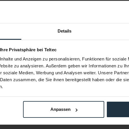
Details
 Ihre Privatsphäre bei Teltec
(Teleskop)
Miller Weight Bag
Miller
nhalte und Anzeigen zu personalisieren, Funktionen für soziale
 Compass 25 &
Sandsack (5,6 kg) zum Beschweren von
für Cineline 
Website zu analysieren. Außerdem geben wir Informationen zu I
Stativen
r soziale Medien, Werbung und Analysen weiter. Unsere Partner
78416
Artikelnummer: 12278395
Arti
 Daten zusammen, die Sie ihnen bereitgestellt haben oder die s
€ 131,04
-22%
n.
2
Brutto: € 155,94
estellung
1-2 Wochen ab Bestellung
1-
Anpassen