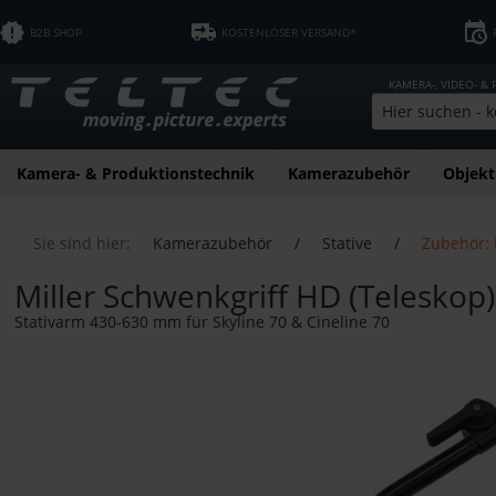
B2B SHOP
KOSTENLOSER VERSAND*
KAMERA-, VIDEO- &
Kamera- & Produktionstechnik
Kamerazubehör
Objekt
Sie sind hier:
Kamerazubehör
/
Stative
/
Zubehör: 
Miller Schwenkgriff HD (Teleskop)
Stativarm 430-630 mm für Skyline 70 & Cineline 70