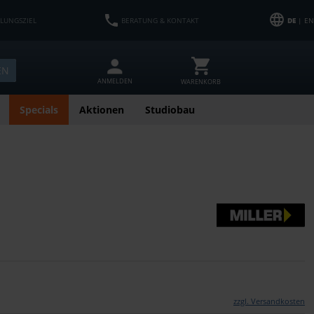
HLUNGSZIEL
BERATUNG & KONTAKT
DE
| EN
EN
ANMELDEN
WARENKORB
Specials
Aktionen
Studiobau
zzgl. Versandkosten