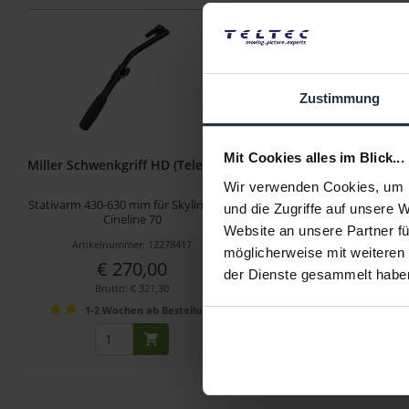
Zustimmung
Mit Cookies alles im Blick...
Miller Schwenkgriff HD (Teleskop)
Miller Schwenkgriff 
Wir verwenden Cookies, um I
Stativarm 430-630 mm für Skyline 70 &
Stativarm 390-590 mm für
und die Zugriffe auf unsere 
Cineline 70
Arrowx 3/5/7
Website an unsere Partner fü
Artikelnummer: 12278417
Artikelnummer: 122
möglicherweise mit weiteren
€ 270,00
€ 208,00
der Dienste gesammelt habe
Brutto: € 321,30
Brutto: € 247,5
1-2 Wochen ab Bestellung
1-2 Wochen ab B