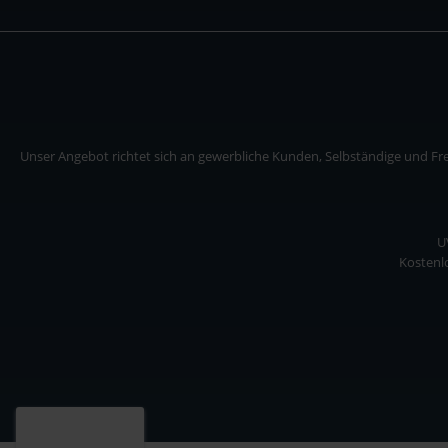
Unser Angebot richtet sich an gewerbliche Kunden, Selbständige und Frei
U
Kostenlo
Unser Angebot richtet sich an gewerbliche Kunden, Selbständige und Freiberuf