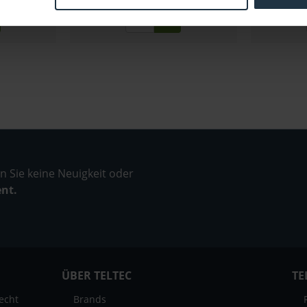
 Sie keine Neuigkeit oder
ent.
ÜBER TELTEC
TE
echt
Brands