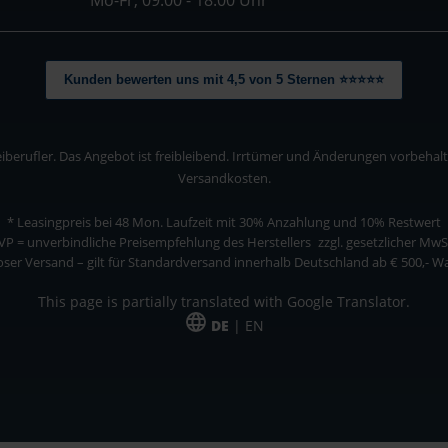
Kunden bewerten uns mit 4,5 von 5 Sternen ⭐⭐⭐⭐⭐
berufler. Das Angebot ist freibleibend. Irrtümer und Änderungen vorbehalten
Versandkosten.
* Leasingpreis bei 48 Mon.
Laufzeit mit 30% Anzahlung und 10% Restwert
VP = unverbindliche Preisempfehlung des Herstellers
zzgl. gesetzlicher MwS
ser Versand – gilt für Standardversand innerhalb Deutschland ab € 500,- 
This page is partially translated with Google Translator.
DE
| EN
ler. Das Angebot ist freibleibend. Irrtümer und Änderungen vorbehalten. Alle Pre
*Leasingpreis bei 48 Mon.
*Leasingpreis bei 48 Mon.
VPE = Verpackungseinheit
UVP = unverbindliche Preisempfehlung des Herstellers (Nettopreis)