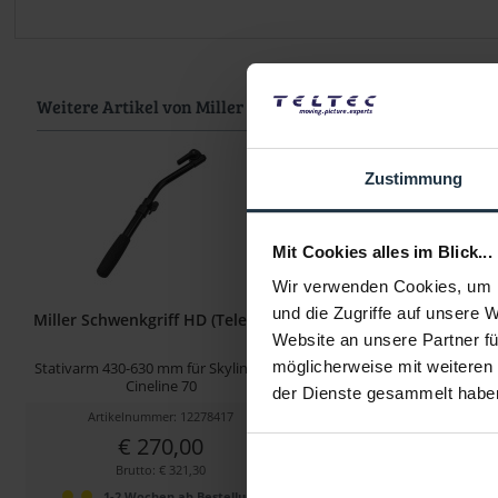
Weitere Artikel von Miller ansehen
Zustimmung
Mit Cookies alles im Blick...
Wir verwenden Cookies, um I
und die Zugriffe auf unsere 
Miller Schwenkgriff HD (Teleskop)
Miller Schwenkgriff 
Website an unsere Partner fü
möglicherweise mit weiteren
Stativarm 430-630 mm für Skyline 70 &
Stativarm 390-590 mm für
Cineline 70
Arrowx 3/5/7
der Dienste gesammelt habe
Artikelnummer: 12278417
Artikelnummer: 122
€ 270,00
€ 208,00
Brutto: € 321,30
Brutto: € 247,5
1-2 Wochen ab Bestellung
1-2 Wochen ab B