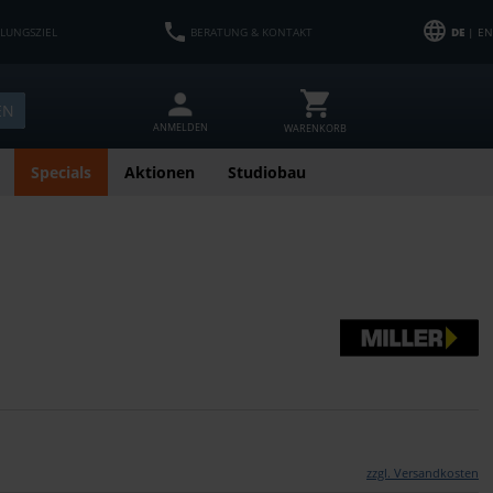
HLUNGSZIEL
BERATUNG & KONTAKT
DE
| EN
EN
ANMELDEN
WARENKORB
Specials
Aktionen
Studiobau
zzgl. Versandkosten