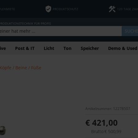
FLEXMIETE
PRODUKTSCHUTZ
120 TAGE ZA
 PRODUKTIONSTECHNIK FÜR PROFIS
SUCH
ive
Post & IT
Licht
Ton
Speicher
Demo & Used
Köpfe / Beine / Füße
Artikelnummer: 12278507
€ 421,00
Brutto:€ 500,99