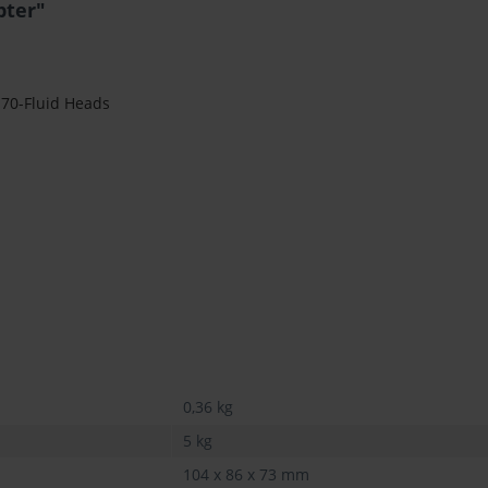
pter"
 70-Fluid Heads
0,36 kg
5 kg
104 x 86 x 73 mm