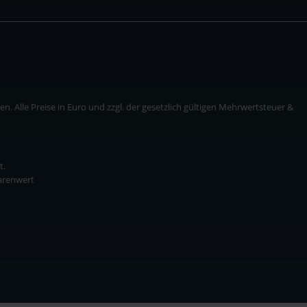
. Alle Preise in Euro und zzgl. der gesetzlich gültigen Mehrwertsteuer &
t.
Warenwert
* zzgl. Versandkosten
ise in Euro und zzgl. der gesetzlich gültigen Mehrwertsteuer & Versandkosten.