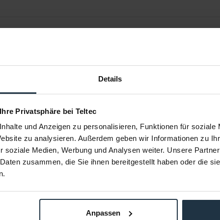
Details
 Ihre Privatsphäre bei Teltec
nhalte und Anzeigen zu personalisieren, Funktionen für soziale
Website zu analysieren. Außerdem geben wir Informationen zu I
(Teleskop)
Miller Zubehöradapter (1/4")
Miller 
r soziale Medien, Werbung und Analysen weiter. Unsere Partner
 Daten zusammen, die Sie ihnen bereitgestellt haben oder die s
 Compass 25 &
zur Befestigung von Zubehör an AIR-
Stativarm 210
Fluid Heads
n.
78416
Artikelnummer: 12278508
Arti
€ 38,00
2
Brutto: € 45,22
Anpassen
estellung
1-2 Wochen ab Bestellung
1-