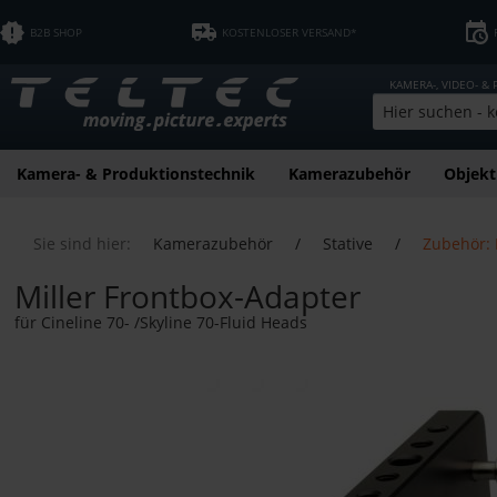
B2B SHOP
KOSTENLOSER VERSAND*
KAMERA-, VIDEO- &
Kamera- & Produktionstechnik
Kamerazubehör
Objekt
Sie sind hier:
Kamerazubehör
/
Stative
/
Zubehör: 
Miller Frontbox-Adapter
für Cineline 70- /Skyline 70-Fluid Heads