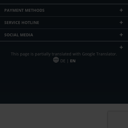
PAYMENT METHODS
SERVICE HOTLINE
SOCIAL MEDIA
This page is partially translated with Google Translator.
DE |
EN
* plus shipping cost
Our offer is addressed to commercial customers, self-employed and
freelancers. The offer is non-binding. Mistakes and changes reserved. All prices
in Euro and plus the legally valid VAT & shipping costs.
*Leasing price at 48 Mon.
*Leasing price at 48 Mon.
PU = Packaging unit
MSRP = manufacturer's suggested retail price