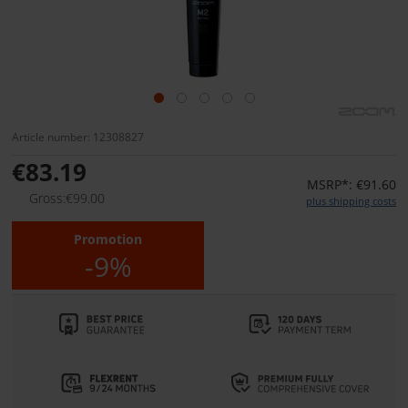
Article number: 12308827
€83.19
MSRP*: €91.60
Gross:€99.00
plus shipping costs
Promotion
-9%