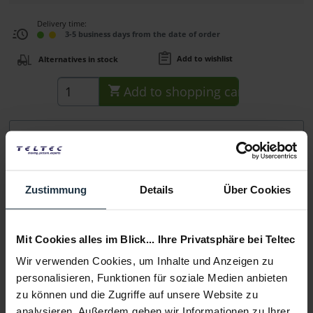
Delivery time:
3-5 business days from the date of order
Add to wishlist
Alternatives in stock
Add to
shopping cart
Description
Der Zoom M2 MicTrak ist die neueste Innovation von Zoom
im Bereich der mobilen Aufnahme. Mit...
more
Zustimmung
Details
Über Cookies
Consultation
Mit Cookies alles im Blick... Ihre Privatsphäre bei Teltec
Media
Wir verwenden Cookies, um Inhalte und Anzeigen zu
personalisieren, Funktionen für soziale Medien anbieten
zu können und die Zugriffe auf unsere Website zu
Manufacturer & Product Safety Information
analysieren. Außerdem geben wir Informationen zu Ihrer