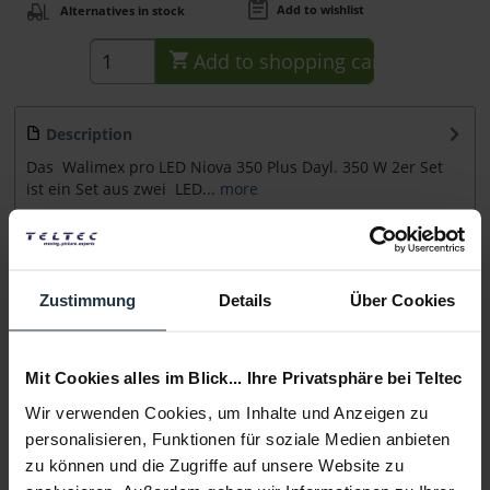
Add to wishlist
Alternatives in stock
Add to
shopping cart
Description
Das Walimex pro LED Niova 350 Plus Dayl. 350 W 2er Set​
ist ein Set aus zwei LED...
more
Accessories
3
Accessories and recommendations
Zustimmung
Details
Über Cookies
Consultation
Mit Cookies alles im Blick... Ihre Privatsphäre bei Teltec
Media
Wir verwenden Cookies, um Inhalte und Anzeigen zu
personalisieren, Funktionen für soziale Medien anbieten
zu können und die Zugriffe auf unsere Website zu
Manufacturer & Product Safety Information