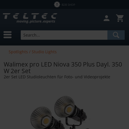
B2B SHOP
Close filter
In Stock
Brands
Steelfingers
Price
Spotlights / Studio Lights
Walimex pro LED Niova 350 Plus Dayl. 350
from
€0.60
to
€4461.34
W 2er Set
2er Set LED Studioleuchten für Foto- und Videoprojekte