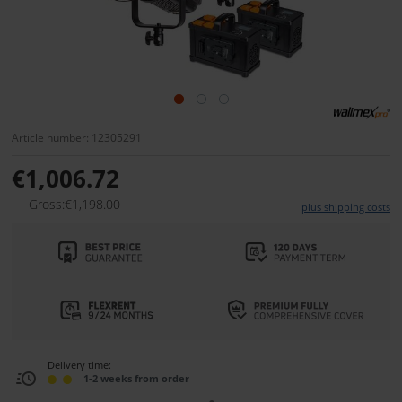
Article number: 12305291
€1,006.72
Gross:€1,198.00
plus shipping costs
Delivery time:
1-2 weeks from order