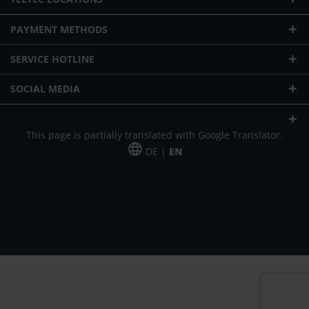
PAYMENT METHODS
SERVICE HOTLINE
SOCIAL MEDIA
This page is partially translated with Google Translator.
DE |
EN
* plus shipping cost
Our offer is addressed to commercial customers, self-employed and
freelancers. The offer is non-binding. Mistakes and changes reserved. All prices
in Euro and plus the legally valid VAT & shipping costs.
*Leasing price at 48 Mon.
*Leasing price at 48 Mon.
PU = Packaging unit
MSRP = manufacturer's suggested retail price