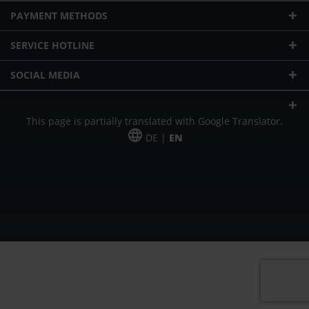
PAYMENT METHODS
SERVICE HOTLINE
SOCIAL MEDIA
This page is partially translated with Google Translator.
DE |
EN
* plus shipping cost
Our offer is addressed to commercial customers, self-employed and
freelancers. The offer is non-binding. Mistakes and changes reserved. All prices
in Euro and plus the legally valid VAT & shipping costs.
*Leasing price at 48 Mon.
*Leasing price at 48 Mon.
PU = Packaging unit
MSRP = manufacturer's suggested retail price