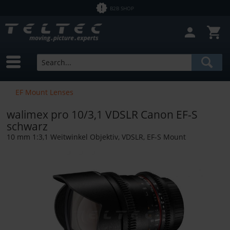
B2B SHOP
Close filter
In Stock
Brands
Zeiss
Price
EF Mount Lenses
walimex pro 10/3,1 VDSLR Canon EF-S
from
€0.60
to
€4461.34
schwarz
10 mm 1:3,1 Weitwinkel Objektiv, VDSLR, EF-S Mount