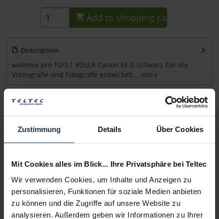
Add to
shopping cart
Description
walimex pro 10/3,1 VDSLR Canon EF-S schwarz Für die
Videografie und Fotografie entwickelt...
more
Accessories
3
Accessories and recommendations
Zustimmung
Details
Über Cookies
Consultation
Mit Cookies alles im Blick... Ihre Privatsphäre bei Teltec
Media
Wir verwenden Cookies, um Inhalte und Anzeigen zu
personalisieren, Funktionen für soziale Medien anbieten
Manufacturer & Product Safety Information
zu können und die Zugriffe auf unsere Website zu
analysieren. Außerdem geben wir Informationen zu Ihrer
Folgende Infos zum Hersteller sind verfübar......
more