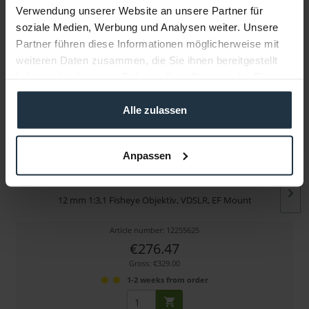
Verwendung unserer Website an unsere Partner für
soziale Medien, Werbung und Analysen weiter. Unsere
More articles from +++ walimex pro +++ look at
Partner führen diese Informationen möglicherweise mit
weiteren Daten zusammen, die Sie ihnen bereitgestellt
haben oder die sie im Rahmen Ihrer Nutzung der Dienste
gesammelt haben.
Alle zulassen
Anpassen
walimex pro 12/3,1 Fish-Eye VDSLR EF
12 mm 1:3,1 Fisheye Objektiv, VDSLR, EF Mount
Article number: 12255625
€276.47
Gross: €329.00
1-2 weeks from order