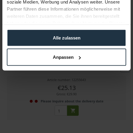
soziale Medien, Werbung und Analysen weiter. Unsere
Partner führen diese Informationen möglicherweise mit
weiteren Daten zusammen, die Sie ihnen bereitgestellt
haben oder die sie im Rahmen Ihrer Nutzung der Dienste
gesammelt haben.
Alle zulassen
walimex pro Aptaris 15mm Rod Clamp
Anpassen
Rohrklemme kompatibel mit 15 mm Rohren
Article number: 12255643
€25.13
Gross: €29.90
Please inquire about the delivery date