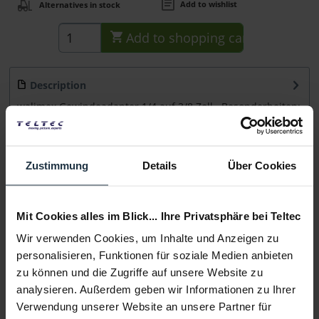
Add to wishlist
Alternatives in stock
Add to
shopping cart
Description
walimex Gewindeadapter 1/4 auf 3/8 Zoll Besonderheiten:
reduziert von 3/8 Zoll (MF)...
more
Consultation
Zustimmung
Details
Über Cookies
Media
Mit Cookies alles im Blick... Ihre Privatsphäre bei Teltec
Wir verwenden Cookies, um Inhalte und Anzeigen zu
Manufacturer & Product Safety Information
personalisieren, Funktionen für soziale Medien anbieten
Folgende Infos zum Hersteller sind verfübar......
more
zu können und die Zugriffe auf unsere Website zu
analysieren. Außerdem geben wir Informationen zu Ihrer
Verwendung unserer Website an unsere Partner für
More articles from +++ walimex pro +++ look at