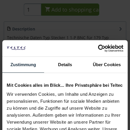
Add to
shopping cart
Description
Technische Daten Typ Stecker 1 1-P BNC für 179 Typ
Stecker 2 1-P BNC für 179...
more
Consultation
Zustimmung
Details
Über Cookies
Media
Mit Cookies alles im Blick... Ihre Privatsphäre bei Teltec
Wir verwenden Cookies, um Inhalte und Anzeigen zu
Manufacturer & Product Safety Information
personalisieren, Funktionen für soziale Medien anbieten
Folgende Infos zum Hersteller sind verfübar......
more
zu können und die Zugriffe auf unsere Website zu
analysieren. Außerdem geben wir Informationen zu Ihrer
More articles from +++ TT|cable +++ look at
Verwendung unserer Website an unsere Partner für
soziale Medien, Werbung und Analysen weiter. Unsere