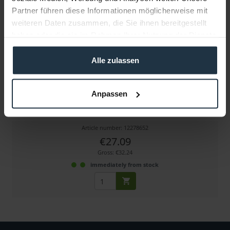
Partner führen diese Informationen möglicherweise mit
weiteren Daten zusammen, die Sie ihnen bereitgestellt
haben oder die sie im Rahmen Ihrer Nutzung der Dienste
gesammelt haben.
Alle zulassen
TT|cable BNC Ultraslim Kabel, gerade-gerade 0,9 m
Anpassen
Article number: 12278652
€27.09
Gross: €32.24
immediately from stock