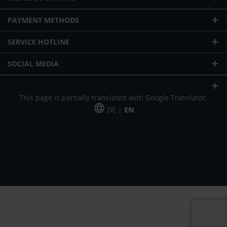
PAYMENT METHODS
SERVICE HOTLINE
SOCIAL MEDIA
This page is partially translated with Google Translator.
DE |
EN
* plus shipping cost
Our offer is addressed to commercial customers, self-employed and
freelancers. The offer is non-binding. Mistakes and changes reserved. All prices
in Euro and plus the legally valid VAT & shipping costs.
*Leasing price at 48 Mon.
*Leasing price at 48 Mon.
PU = Packaging unit
MSRP = manufacturer's suggested retail price