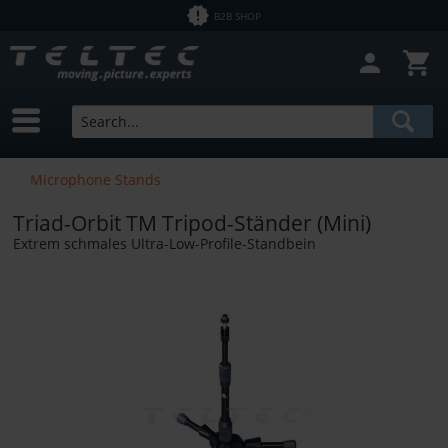
B2B SHOP
Close filter
In Stock
Brands
Triad-Orbit
Price
Microphone Stands
Triad-Orbit TM Tripod-Ständer (Mini)
from
€1.43
to
€12758.00
Extrem schmales Ultra-Low-Profile-Standbein