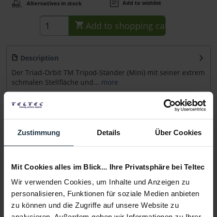
Add to wishlist
Alternatives in stock
Add to
shopping cart
Description
Der Triad-Orbit TM Tripod-Ständer (Mini) mit seiner extrem
schmalen Stellfläche und...
more
Accessories
12
Accessories and recommendations
Zustimmung
Details
Über Cookies
Consultation
Mit Cookies alles im Blick... Ihre Privatsphäre bei Teltec
Media
Wir verwenden Cookies, um Inhalte und Anzeigen zu
personalisieren, Funktionen für soziale Medien anbieten
zu können und die Zugriffe auf unsere Website zu
Manufacturer & Product Safety Information
analysieren. Außerdem geben wir Informationen zu Ihrer