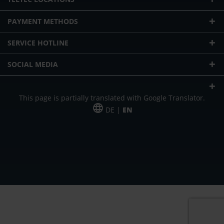
PAYMENT METHODS
SERVICE HOTLINE
SOCIAL MEDIA
This page is partially translated with Google Translator.
DE |
EN
* plus shipping cost
Our offer is addressed to commercial customers, self-employed and
freelancers. The offer is non-binding. Mistakes and changes reserved. All prices
in Euro and plus the legally valid VAT & shipping costs.
*Leasing price at 48 Mon.
*Leasing price at 48 Mon.
PU = Packaging unit
MSRP = manufacturer's suggested retail price