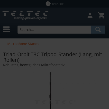
B2B SHOP
Close filter
In Stock
Brands
Triad-Orbit
Price
Microphone Stands
Triad-Orbit T3C Tripod-Ständer (Lang, mit
from
€2.50
to
€12700.00
Rollen)
Robustes, bewegliches Mikrofonstativ