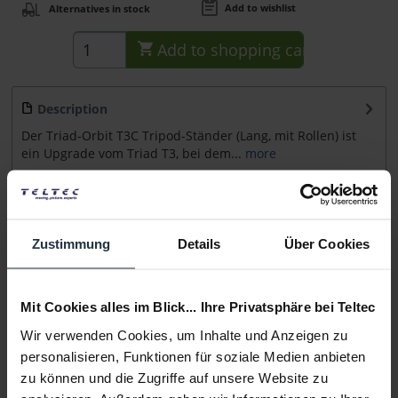
Add to wishlist
Alternatives in stock
Add to
shopping cart
Description
Der Triad-Orbit T3C Tripod-Ständer (Lang, mit Rollen) ist
ein Upgrade vom Triad T3, bei dem...
more
Accessories
14
Accessories and recommendations
Zustimmung
Details
Über Cookies
Consultation
Mit Cookies alles im Blick... Ihre Privatsphäre bei Teltec
Media
Wir verwenden Cookies, um Inhalte und Anzeigen zu
personalisieren, Funktionen für soziale Medien anbieten
zu können und die Zugriffe auf unsere Website zu
Manufacturer & Product Safety Information